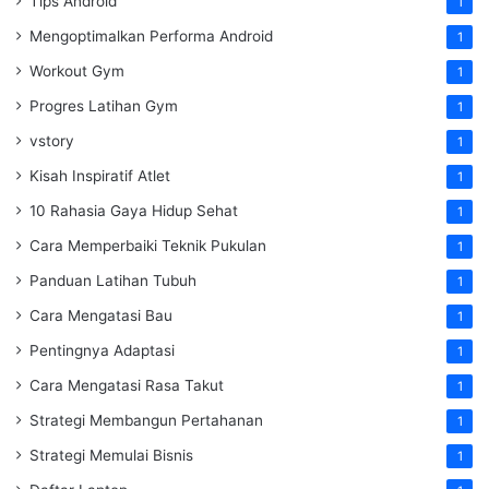
Tips Android
1
Mengoptimalkan Performa Android
1
Workout Gym
1
Progres Latihan Gym
1
vstory
1
Kisah Inspiratif Atlet
1
10 Rahasia Gaya Hidup Sehat
1
Cara Memperbaiki Teknik Pukulan
1
Panduan Latihan Tubuh
1
Cara Mengatasi Bau
1
Pentingnya Adaptasi
1
Cara Mengatasi Rasa Takut
1
Strategi Membangun Pertahanan
1
Strategi Memulai Bisnis
1