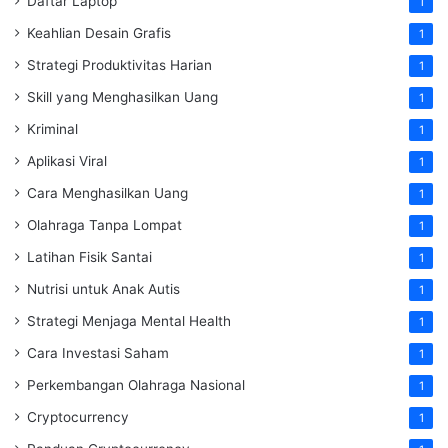
Daftar Laptop
1
Keahlian Desain Grafis
1
Strategi Produktivitas Harian
1
Skill yang Menghasilkan Uang
1
Kriminal
1
Aplikasi Viral
1
Cara Menghasilkan Uang
1
Olahraga Tanpa Lompat
1
Latihan Fisik Santai
1
Nutrisi untuk Anak Autis
1
Strategi Menjaga Mental Health
1
Cara Investasi Saham
1
Perkembangan Olahraga Nasional
1
Cryptocurrency
1