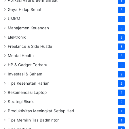
Aplikasi Viral & Bermanfaat
3
Gaya Hidup Sehat
3
UMKM
3
Manajemen Keuangan
3
Elektronik
3
Freelance & Side Hustle
3
Mental Health
3
HP & Gadget Terbaru
3
Investasi & Saham
2
Tips Kesehatan Harian
2
Rekomendasi Laptop
2
Strategi Bisnis
2
Produktivitas Meningkat Setiap Hari
1
Tips Memilih Tas Badminton
1