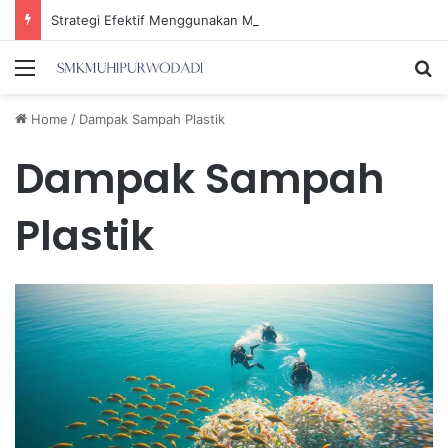
Strategi Efektif Menggunakan Media Sosial untuk Menghemat Waktu Berharga Anda
Menu
Se
Home
/
Dampak Sampah Plastik
Dampak Sampah
Plastik