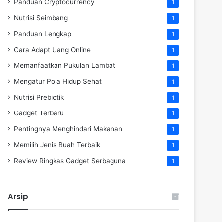
Panduan Cryptocurrency
1
Nutrisi Seimbang
1
Panduan Lengkap
1
Cara Adapt Uang Online
1
Memanfaatkan Pukulan Lambat
1
Mengatur Pola Hidup Sehat
1
Nutrisi Prebiotik
1
Gadget Terbaru
1
Pentingnya Menghindari Makanan
1
Memilih Jenis Buah Terbaik
1
Review Ringkas Gadget Serbaguna
1
Arsip