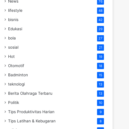
News
76
lifestyle
48
bisnis
42
Edukasi
29
bola
27
sosial
21
Hot
19
Otomotif
18
Badminton
15
teknologi
13
Berita Olahraga Terbaru
13
Politik
10
Tips Produktivitas Harian
9
Tips Latihan & Kebugaran
8