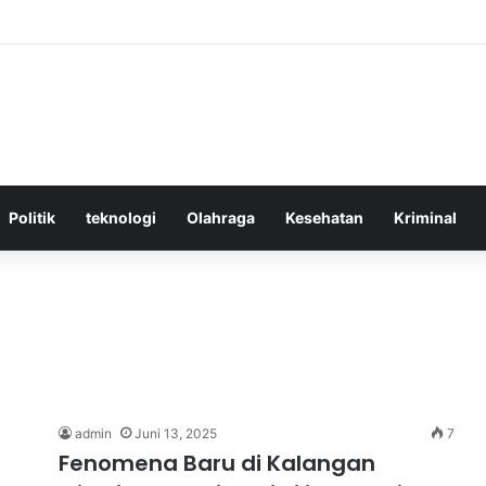
ktif Menggunakan Media Sosial untuk Menghemat Waktu Berharga Anda
Politik
teknologi
Olahraga
Kesehatan
Kriminal
admin
Juni 13, 2025
7
Fenomena Baru di Kalangan