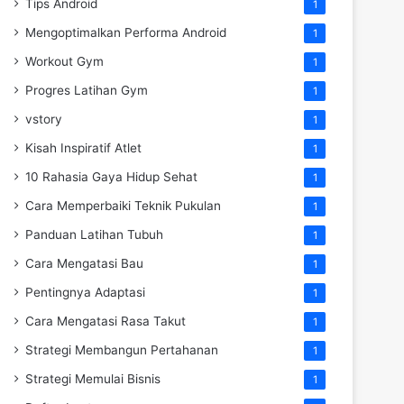
Tips Android
1
Mengoptimalkan Performa Android
1
Workout Gym
1
Progres Latihan Gym
1
vstory
1
Kisah Inspiratif Atlet
1
10 Rahasia Gaya Hidup Sehat
1
Cara Memperbaiki Teknik Pukulan
1
Panduan Latihan Tubuh
1
Cara Mengatasi Bau
1
Pentingnya Adaptasi
1
Cara Mengatasi Rasa Takut
1
Strategi Membangun Pertahanan
1
Strategi Memulai Bisnis
1