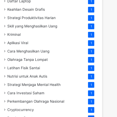
Daftar Laptop
1
Keahlian Desain Grafis
1
Strategi Produktivitas Harian
1
Skill yang Menghasilkan Uang
1
Kriminal
1
Aplikasi Viral
1
Cara Menghasilkan Uang
1
Olahraga Tanpa Lompat
1
Latihan Fisik Santai
1
Nutrisi untuk Anak Autis
1
Strategi Menjaga Mental Health
1
Cara Investasi Saham
1
Perkembangan Olahraga Nasional
1
Cryptocurrency
1