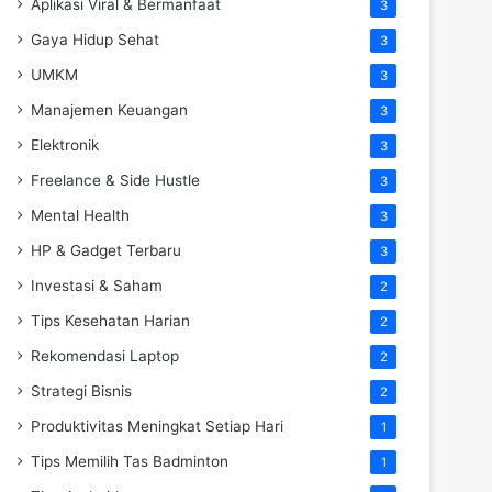
Aplikasi Viral & Bermanfaat
3
Gaya Hidup Sehat
3
UMKM
3
Manajemen Keuangan
3
Elektronik
3
Freelance & Side Hustle
3
Mental Health
3
HP & Gadget Terbaru
3
Investasi & Saham
2
Tips Kesehatan Harian
2
Rekomendasi Laptop
2
Strategi Bisnis
2
Produktivitas Meningkat Setiap Hari
1
Tips Memilih Tas Badminton
1