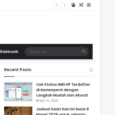
Log In
Random Article
Sidebar
Search
Elektronik
for
Recent Posts
Cek Status IMEI HP Terdaftar
di Kemenperin dengan
Langkah Mudah dan Akurat
April 10, 2026
Jadwal Salat Hari Ini Senin 9
Maret 2026 untuk Jakarta