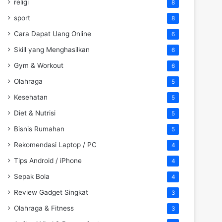
religi
8
sport
8
Cara Dapat Uang Online
6
Skill yang Menghasilkan
6
Gym & Workout
6
Olahraga
5
Kesehatan
5
Diet & Nutrisi
5
Bisnis Rumahan
5
Rekomendasi Laptop / PC
4
Tips Android / iPhone
4
Sepak Bola
4
Review Gadget Singkat
3
Olahraga & Fitness
3