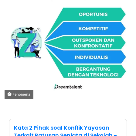
Fenomena
Kata 2 Pihak soal Konflik Yayasan
Terkait Ratusan Senjata di Sekolah -