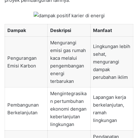
proyek pembangunan lainnya.
Dampak
Deskripsi
Manfaat
Mengurangi
Lingkungan lebih
emisi gas rumah
sehat,
Pengurangan
kaca melalui
mengurangi
Emisi Karbon
pengembangan
dampak
energi
perubahan iklim
terbarukan
Mengintegrasika
Lapangan kerja
n pertumbuhan
Pembangunan
berkelanjutan,
ekonomi dengan
Berkelanjutan
ramah
keberlanjutan
lingkungan
lingkungan
Pendapatan