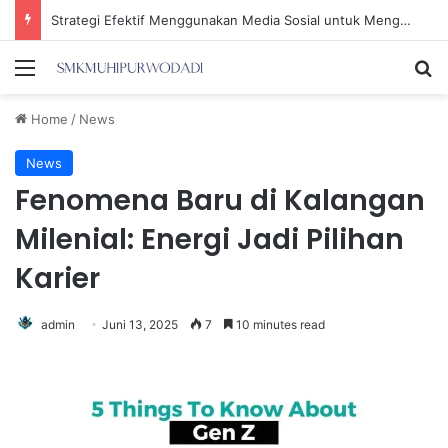
Strategi Efektif Menggunakan Media Sosial untuk Menghemat Waktu Berharga Anda
Menu
Se
Home
/
News
News
Fenomena Baru di Kalangan
Milenial: Energi Jadi Pilihan
Karier
admin
Juni 13, 2025
7
10 minutes read