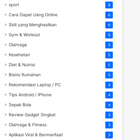
sport
8
Cara Dapat Uang Online
6
Skill yang Menghasilkan
6
Gym & Workout
6
Olahraga
5
Kesehatan
5
Diet & Nutrisi
5
Bisnis Rumahan
5
Rekomendasi Laptop / PC
4
Tips Android / iPhone
4
Sepak Bola
4
Review Gadget Singkat
3
Olahraga & Fitness
3
Aplikasi Viral & Bermanfaat
3