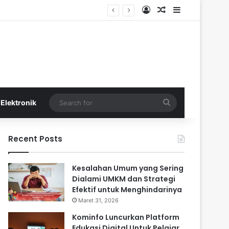
Log In
Random Article
Sidebar
Search
Elektronik
for
Recent Posts
Kesalahan Umum yang Sering
Dialami UMKM dan Strategi
Efektif untuk Menghindarinya
Maret 31, 2026
Kominfo Luncurkan Platform
Edukasi Digital Untuk Pelajar