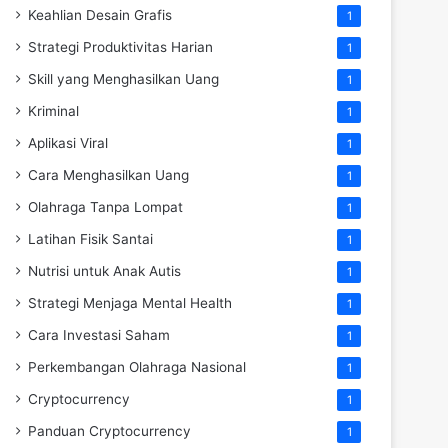
Keahlian Desain Grafis
1
Strategi Produktivitas Harian
1
Skill yang Menghasilkan Uang
1
Kriminal
1
Aplikasi Viral
1
Cara Menghasilkan Uang
1
Olahraga Tanpa Lompat
1
Latihan Fisik Santai
1
Nutrisi untuk Anak Autis
1
Strategi Menjaga Mental Health
1
Cara Investasi Saham
1
Perkembangan Olahraga Nasional
1
Cryptocurrency
1
Panduan Cryptocurrency
1