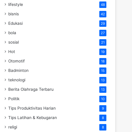
lifestyle
48
bisnis
42
Edukasi
29
bola
27
sosial
21
Hot
19
Otomotif
18
Badminton
15
teknologi
13
Berita Olahraga Terbaru
13
Politik
10
Tips Produktivitas Harian
9
Tips Latihan & Kebugaran
8
religi
8