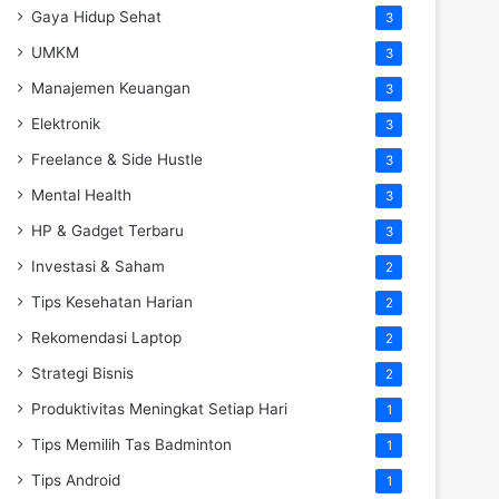
Gaya Hidup Sehat
3
UMKM
3
Manajemen Keuangan
3
Elektronik
3
Freelance & Side Hustle
3
Mental Health
3
HP & Gadget Terbaru
3
Investasi & Saham
2
Tips Kesehatan Harian
2
Rekomendasi Laptop
2
Strategi Bisnis
2
Produktivitas Meningkat Setiap Hari
1
Tips Memilih Tas Badminton
1
Tips Android
1