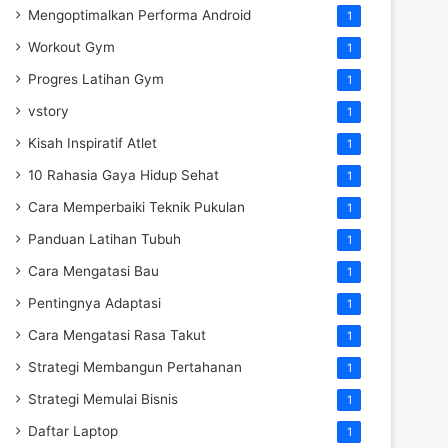
Mengoptimalkan Performa Android
1
Workout Gym
1
Progres Latihan Gym
1
vstory
1
Kisah Inspiratif Atlet
1
10 Rahasia Gaya Hidup Sehat
1
Cara Memperbaiki Teknik Pukulan
1
Panduan Latihan Tubuh
1
Cara Mengatasi Bau
1
Pentingnya Adaptasi
1
Cara Mengatasi Rasa Takut
1
Strategi Membangun Pertahanan
1
Strategi Memulai Bisnis
1
Daftar Laptop
1