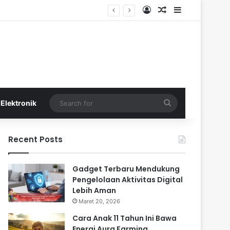
Log In
Random Article
Sidebar
Search
Elektronik
for
Recent Posts
Gadget Terbaru Mendukung
Pengelolaan Aktivitas Digital
Lebih Aman
Maret 20, 2026
Cara Anak 11 Tahun Ini Bawa
Energi Aura Farming