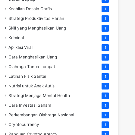
Keahlian Desain Grafis
1
Strategi Produktivitas Harian
1
Skill yang Menghasilkan Uang
1
Kriminal
1
Aplikasi Viral
1
Cara Menghasilkan Uang
1
Olahraga Tanpa Lompat
1
Latihan Fisik Santai
1
Nutrisi untuk Anak Autis
1
Strategi Menjaga Mental Health
1
Cara Investasi Saham
1
Perkembangan Olahraga Nasional
1
Cryptocurrency
1
Panduan Cryptocurrency
1