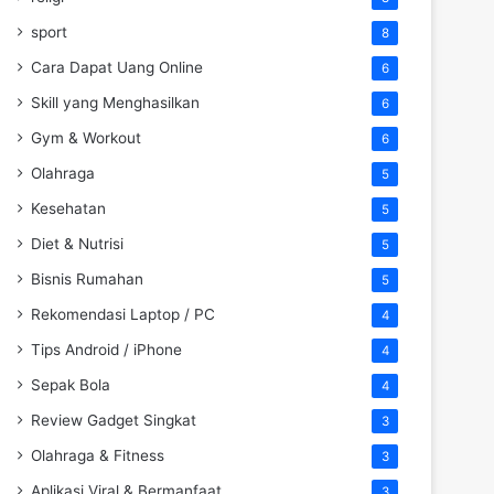
sport
8
Cara Dapat Uang Online
6
Skill yang Menghasilkan
6
Gym & Workout
6
Olahraga
5
Kesehatan
5
Diet & Nutrisi
5
Bisnis Rumahan
5
Rekomendasi Laptop / PC
4
Tips Android / iPhone
4
Sepak Bola
4
Review Gadget Singkat
3
Olahraga & Fitness
3
Aplikasi Viral & Bermanfaat
3