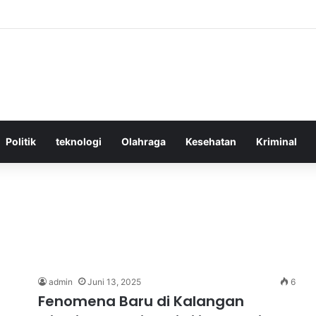
ktif Menggunakan Media Sosial untuk Menghemat Waktu Berharga Anda
Politik
teknologi
Olahraga
Kesehatan
Kriminal
admin
Juni 13, 2025
6
Fenomena Baru di Kalangan