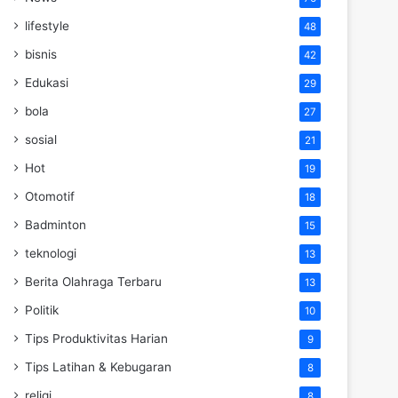
lifestyle
48
bisnis
42
Edukasi
29
bola
27
sosial
21
Hot
19
Otomotif
18
Badminton
15
teknologi
13
Berita Olahraga Terbaru
13
Politik
10
Tips Produktivitas Harian
9
Tips Latihan & Kebugaran
8
religi
8