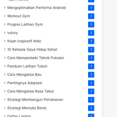
Mengoptimalkan Performa Android
1
Workout Gym
1
Progres Latihan Gym
1
vstory
1
Kisah Inspiratif Atlet
1
10 Rahasia Gaya Hidup Sehat
1
Cara Memperbaiki Teknik Pukulan
1
Panduan Latihan Tubuh
1
Cara Mengatasi Bau
1
Pentingnya Adaptasi
1
Cara Mengatasi Rasa Takut
1
Strategi Membangun Pertahanan
1
Strategi Memulai Bisnis
1
Daftar Laptop
1