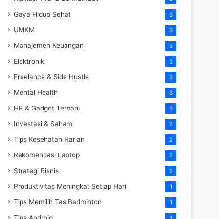
Gaya Hidup Sehat
3
UMKM
3
Manajemen Keuangan
3
Elektronik
3
Freelance & Side Hustle
3
Mental Health
3
HP & Gadget Terbaru
3
Investasi & Saham
2
Tips Kesehatan Harian
2
Rekomendasi Laptop
2
Strategi Bisnis
2
Produktivitas Meningkat Setiap Hari
1
Tips Memilih Tas Badminton
1
Tips Android
1