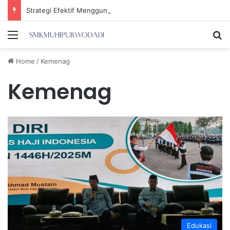
Strategi Efektif Menggunakan Media Sosial untuk Menghemat Waktu Berharga Anda
Menu
Se
Home
/
Kemenag
Kemenag
Edukasi