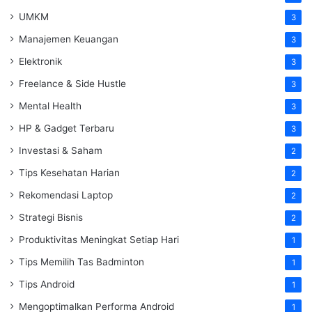
UMKM
3
Manajemen Keuangan
3
Elektronik
3
Freelance & Side Hustle
3
Mental Health
3
HP & Gadget Terbaru
3
Investasi & Saham
2
Tips Kesehatan Harian
2
Rekomendasi Laptop
2
Strategi Bisnis
2
Produktivitas Meningkat Setiap Hari
1
Tips Memilih Tas Badminton
1
Tips Android
1
Mengoptimalkan Performa Android
1