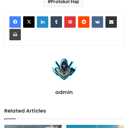
Protokol Haji
LinkedIn
Tumblr
Pinterest
Reddit
VKontakte
Share via Email
Print
admin
Related Articles