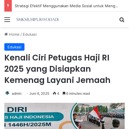
Strategi Efektif Menggunakan Media Sosial untuk Menghemat Waktu Berharga Anda
Menu
Se
Home
/
Edukasi
Edukasi
Kenali Ciri Petugas Haji RI
2025 yang Disiapkan
Kemenag Layani Jemaah
admin
Juni 6, 2025
4
6 minutes read