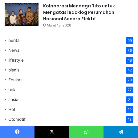
Kolaborasi Mendagri Tito untuk
Mengatasi Backlog Perumahan
Nasional Secara Efektif
Maret 18, 2026
berita
99
News
76
lifestyle
48
bisnis
42
Edukasi
29
bola
27
sosial
21
Hot
19
Otomotif
18
Badminton
15
Facebook
X
WhatsApp
Telegram