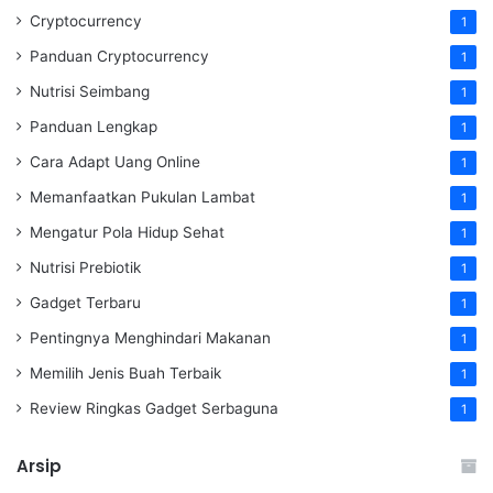
Cryptocurrency
1
Panduan Cryptocurrency
1
Nutrisi Seimbang
1
Panduan Lengkap
1
Cara Adapt Uang Online
1
Memanfaatkan Pukulan Lambat
1
Mengatur Pola Hidup Sehat
1
Nutrisi Prebiotik
1
Gadget Terbaru
1
Pentingnya Menghindari Makanan
1
Memilih Jenis Buah Terbaik
1
Review Ringkas Gadget Serbaguna
1
Arsip