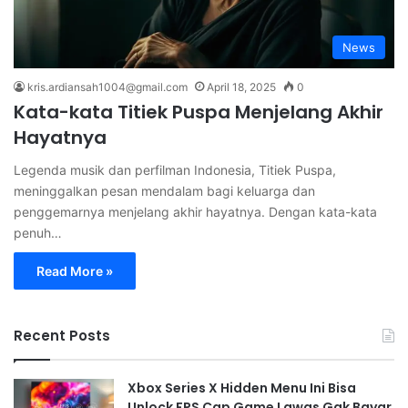
News
kris.ardiansah1004@gmail.com
April 18, 2025
0
Kata-kata Titiek Puspa Menjelang Akhir
Hayatnya
Legenda musik dan perfilman Indonesia, Titiek Puspa,
meninggalkan pesan mendalam bagi keluarga dan
penggemarnya menjelang akhir hayatnya. Dengan kata-kata
penuh…
Read More »
Recent Posts
Xbox Series X Hidden Menu Ini Bisa
Unlock FPS Cap Game Lawas Gak Bayar