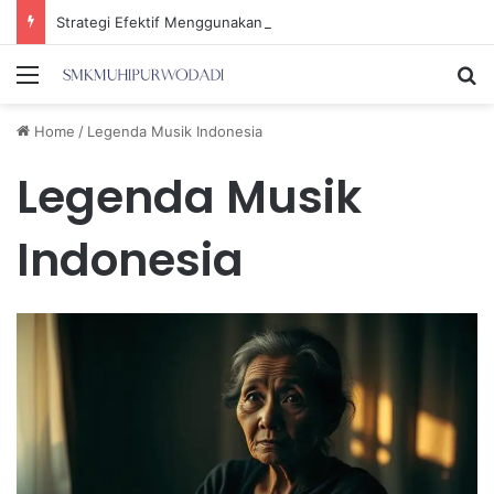
Strategi Efektif Menggunakan Media Sosial untuk Menghemat Waktu Berharga Anda
Menu
Se
Home
/
Legenda Musik Indonesia
Legenda Musik
Indonesia