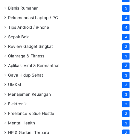
Bisnis Rumahan
5
Rekomendasi Laptop / PC
4
Tips Android / iPhone
4
Sepak Bola
4
Review Gadget Singkat
3
Olahraga & Fitness
3
Aplikasi Viral & Bermanfaat
3
Gaya Hidup Sehat
3
UMKM
3
Manajemen Keuangan
3
Elektronik
3
Freelance & Side Hustle
3
Mental Health
3
HP & Gadget Terbaru
3