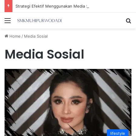
Strategi Efektif Menggunakan Media Sosial untuk Menghemat Waktu Berharga Anda
Menu
Se
Home
/
Media Sosial
Media Sosial
lifestyle