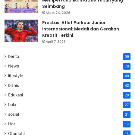
Seimbang
Maret 24, 2026
Prestasi Atlet Parkour Junior
Internasional: Medali dan Gerakan
Kreatif Terkini
April 7, 2026
berita
99
News
76
lifestyle
48
bisnis
42
Edukasi
29
bola
27
sosial
21
Hot
19
Otomotif
18