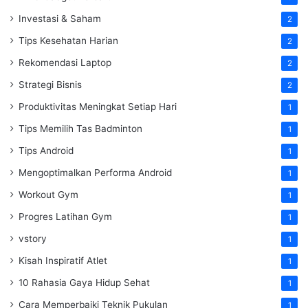
Investasi & Saham
2
Tips Kesehatan Harian
2
Rekomendasi Laptop
2
Strategi Bisnis
2
Produktivitas Meningkat Setiap Hari
1
Tips Memilih Tas Badminton
1
Tips Android
1
Mengoptimalkan Performa Android
1
Workout Gym
1
Progres Latihan Gym
1
vstory
1
Kisah Inspiratif Atlet
1
10 Rahasia Gaya Hidup Sehat
1
Cara Memperbaiki Teknik Pukulan
1