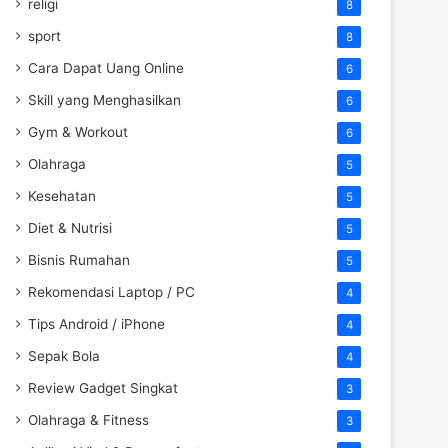
religi
8
sport
8
Cara Dapat Uang Online
6
Skill yang Menghasilkan
6
Gym & Workout
6
Olahraga
5
Kesehatan
5
Diet & Nutrisi
5
Bisnis Rumahan
5
Rekomendasi Laptop / PC
4
Tips Android / iPhone
4
Sepak Bola
4
Review Gadget Singkat
3
Olahraga & Fitness
3