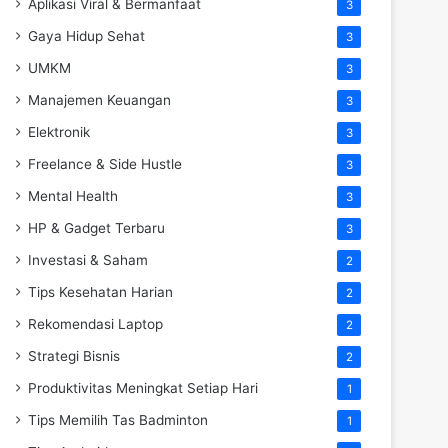
Aplikasi Viral & Bermanfaat
3
Gaya Hidup Sehat
3
UMKM
3
Manajemen Keuangan
3
Elektronik
3
Freelance & Side Hustle
3
Mental Health
3
HP & Gadget Terbaru
3
Investasi & Saham
2
Tips Kesehatan Harian
2
Rekomendasi Laptop
2
Strategi Bisnis
2
Produktivitas Meningkat Setiap Hari
1
Tips Memilih Tas Badminton
1