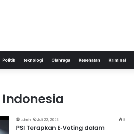
ktif Menggunakan Media Sosial untuk Menghemat Waktu Berharga Anda
Politik
teknologi
Olahraga
Kesehatan
Kriminal
s Indonesia
admin
Juli 22, 2025
5
PSI Terapkan E‑Voting dalam