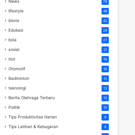
News
76
lifestyle
48
bisnis
42
Edukasi
29
bola
27
sosial
21
Hot
19
Otomotif
18
Badminton
15
teknologi
13
Berita Olahraga Terbaru
13
Politik
10
Tips Produktivitas Harian
9
Tips Latihan & Kebugaran
8