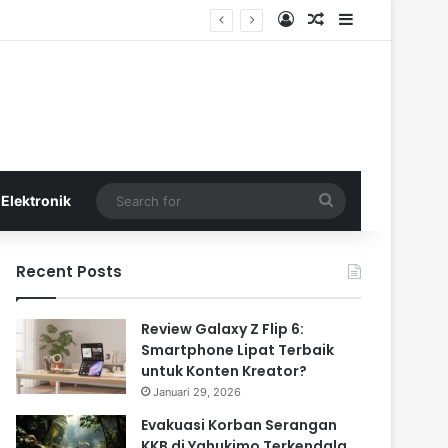
Log In
Random Article
Sidebar
Search
Elektronik
for
Recent Posts
Review Galaxy Z Flip 6:
Smartphone Lipat Terbaik
untuk Konten Kreator?
Januari 29, 2026
Evakuasi Korban Serangan
KKB di Yahukimo Terkendala