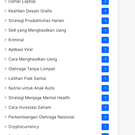
Daftar Laptop
1
Keahlian Desain Grafis
1
Strategi Produktivitas Harian
1
Skill yang Menghasilkan Uang
1
Kriminal
1
Aplikasi Viral
1
Cara Menghasilkan Uang
1
Olahraga Tanpa Lompat
1
Latihan Fisik Santai
1
Nutrisi untuk Anak Autis
1
Strategi Menjaga Mental Health
1
Cara Investasi Saham
1
Perkembangan Olahraga Nasional
1
Cryptocurrency
1