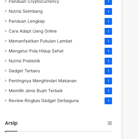
Panduan Cryptocurrency
1
Nutrisi Seimbang
1
Panduan Lengkap
1
Cara Adapt Uang Online
1
Memanfaatkan Pukulan Lambat
1
Mengatur Pola Hidup Sehat
1
Nutrisi Prebiotik
1
Gadget Terbaru
1
Pentingnya Menghindari Makanan
1
Memilih Jenis Buah Terbaik
1
Review Ringkas Gadget Serbaguna
1
Arsip