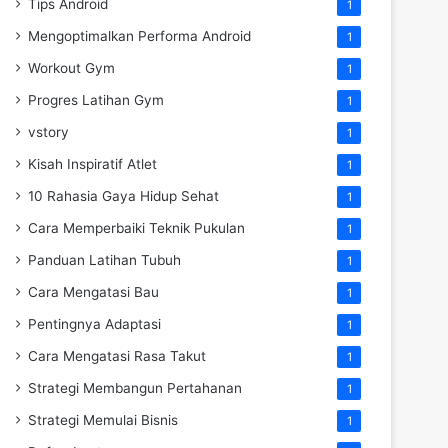
Tips Android
1
Mengoptimalkan Performa Android
1
Workout Gym
1
Progres Latihan Gym
1
vstory
1
Kisah Inspiratif Atlet
1
10 Rahasia Gaya Hidup Sehat
1
Cara Memperbaiki Teknik Pukulan
1
Panduan Latihan Tubuh
1
Cara Mengatasi Bau
1
Pentingnya Adaptasi
1
Cara Mengatasi Rasa Takut
1
Strategi Membangun Pertahanan
1
Strategi Memulai Bisnis
1