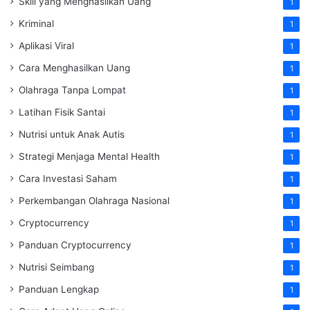
Skill yang Menghasilkan Uang
1
Kriminal
1
Aplikasi Viral
1
Cara Menghasilkan Uang
1
Olahraga Tanpa Lompat
1
Latihan Fisik Santai
1
Nutrisi untuk Anak Autis
1
Strategi Menjaga Mental Health
1
Cara Investasi Saham
1
Perkembangan Olahraga Nasional
1
Cryptocurrency
1
Panduan Cryptocurrency
1
Nutrisi Seimbang
1
Panduan Lengkap
1