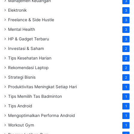
Manajemen Keuangan
3
Elektronik
3
Freelance & Side Hustle
3
Mental Health
3
HP & Gadget Terbaru
3
Investasi & Saham
2
Tips Kesehatan Harian
2
Rekomendasi Laptop
2
Strategi Bisnis
2
Produktivitas Meningkat Setiap Hari
1
Tips Memilih Tas Badminton
1
Tips Android
1
Mengoptimalkan Performa Android
1
Workout Gym
1