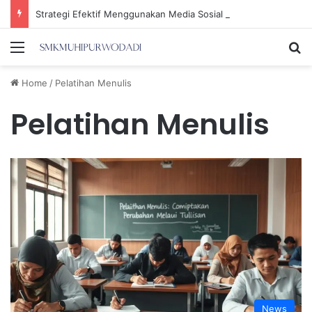
Strategi Efektif Menggunakan Media Sosial untuk Menghemat Waktu Berharga Anda
Menu
Se
Home
/
Pelatihan Menulis
Pelatihan Menulis
News