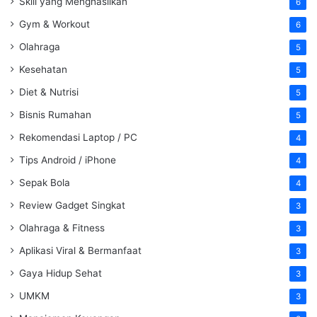
Skill yang Menghasilkan
6
Gym & Workout
6
Olahraga
5
Kesehatan
5
Diet & Nutrisi
5
Bisnis Rumahan
5
Rekomendasi Laptop / PC
4
Tips Android / iPhone
4
Sepak Bola
4
Review Gadget Singkat
3
Olahraga & Fitness
3
Aplikasi Viral & Bermanfaat
3
Gaya Hidup Sehat
3
UMKM
3