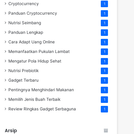
Cryptocurrency
1
Panduan Cryptocurrency
1
Nutrisi Seimbang
1
Panduan Lengkap
1
Cara Adapt Uang Online
1
Memanfaatkan Pukulan Lambat
1
Mengatur Pola Hidup Sehat
1
Nutrisi Prebiotik
1
Gadget Terbaru
1
Pentingnya Menghindari Makanan
1
Memilih Jenis Buah Terbaik
1
Review Ringkas Gadget Serbaguna
1
Arsip