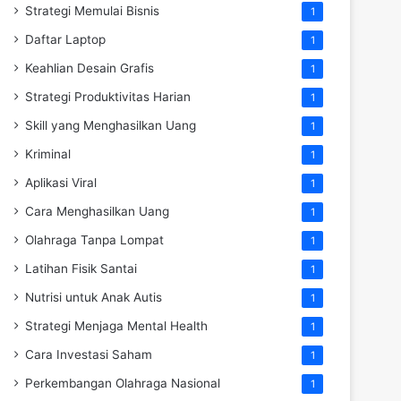
Strategi Memulai Bisnis
1
Daftar Laptop
1
Keahlian Desain Grafis
1
Strategi Produktivitas Harian
1
Skill yang Menghasilkan Uang
1
Kriminal
1
Aplikasi Viral
1
Cara Menghasilkan Uang
1
Olahraga Tanpa Lompat
1
Latihan Fisik Santai
1
Nutrisi untuk Anak Autis
1
Strategi Menjaga Mental Health
1
Cara Investasi Saham
1
Perkembangan Olahraga Nasional
1