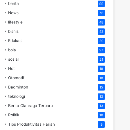
berita
99
News
76
lifestyle
48
bisnis
42
Edukasi
29
bola
27
sosial
21
Hot
19
Otomotif
18
Badminton
15
teknologi
13
Berita Olahraga Terbaru
13
Politik
10
Tips Produktivitas Harian
9