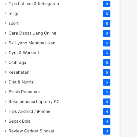
Tips Latihan & Kebugaran
8
religi
8
sport
8
Cara Dapat Uang Online
6
Skill yang Menghasilkan
6
Gym & Workout
6
Olahraga
5
Kesehatan
5
Diet & Nutrisi
5
Bisnis Rumahan
5
Rekomendasi Laptop / PC
4
Tips Android / iPhone
4
Sepak Bola
4
Review Gadget Singkat
3