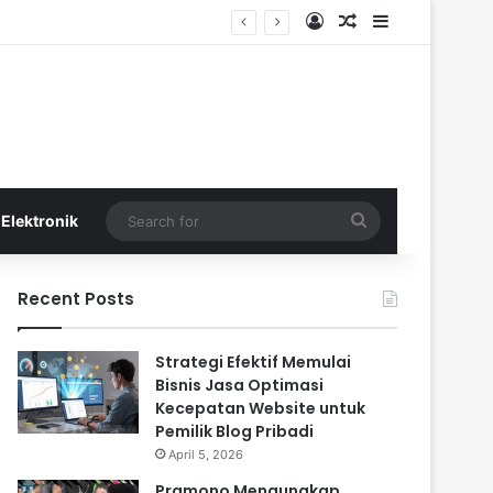
Log In
Random Article
Sidebar
Search
Elektronik
for
Recent Posts
Strategi Efektif Memulai
Bisnis Jasa Optimasi
Kecepatan Website untuk
Pemilik Blog Pribadi
April 5, 2026
Pramono Mengungkap