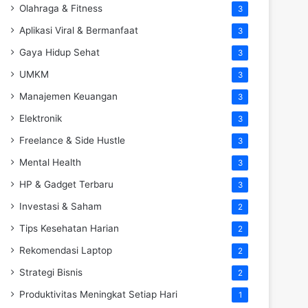
Olahraga & Fitness
3
Aplikasi Viral & Bermanfaat
3
Gaya Hidup Sehat
3
UMKM
3
Manajemen Keuangan
3
Elektronik
3
Freelance & Side Hustle
3
Mental Health
3
HP & Gadget Terbaru
3
Investasi & Saham
2
Tips Kesehatan Harian
2
Rekomendasi Laptop
2
Strategi Bisnis
2
Produktivitas Meningkat Setiap Hari
1