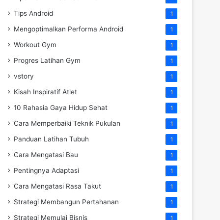
Tips Android
1
Mengoptimalkan Performa Android
1
Workout Gym
1
Progres Latihan Gym
1
vstory
1
Kisah Inspiratif Atlet
1
10 Rahasia Gaya Hidup Sehat
1
Cara Memperbaiki Teknik Pukulan
1
Panduan Latihan Tubuh
1
Cara Mengatasi Bau
1
Pentingnya Adaptasi
1
Cara Mengatasi Rasa Takut
1
Strategi Membangun Pertahanan
1
Strategi Memulai Bisnis
1