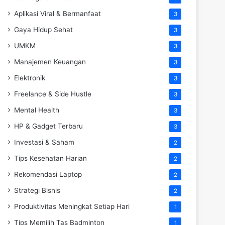
Aplikasi Viral & Bermanfaat
3
Gaya Hidup Sehat
3
UMKM
3
Manajemen Keuangan
3
Elektronik
3
Freelance & Side Hustle
3
Mental Health
3
HP & Gadget Terbaru
3
Investasi & Saham
2
Tips Kesehatan Harian
2
Rekomendasi Laptop
2
Strategi Bisnis
2
Produktivitas Meningkat Setiap Hari
1
Tips Memilih Tas Badminton
1