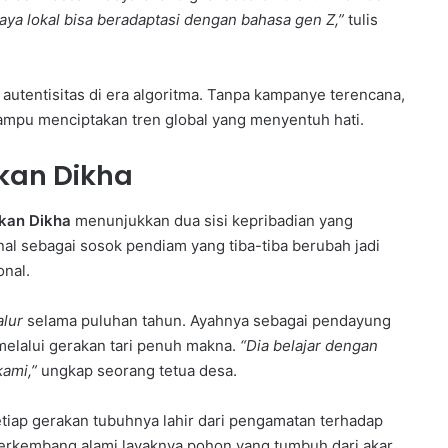
daya lokal bisa beradaptasi dengan bahasa gen Z,”
tulis
autentisitas di era algoritma. Tanpa kampanye terencana,
mampu menciptakan tren global yang menyentuh hati.
rkan Dikha
kan Dikha
menunjukkan dua sisi kepribadian yang
nal sebagai sosok pendiam yang tiba-tiba berubah jadi
onal.
alur
selama puluhan tahun. Ayahnya sebagai pendayung
elalui gerakan tari penuh makna.
“Dia belajar dengan
ami,”
ungkap seorang tetua desa.
Setiap gerakan tubuhnya lahir dari pengamatan terhadap
 berkembang alami layaknya pohon yang tumbuh dari akar