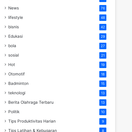
News
76
lifestyle
48
bisnis
42
Edukasi
29
bola
27
sosial
21
Hot
19
Otomotif
18
Badminton
15
teknologi
13
Berita Olahraga Terbaru
13
Politik
10
Tips Produktivitas Harian
9
Tips Latihan & Kebugaran
8