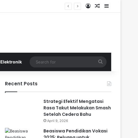
Log In
Random Article
Sidebar
Search
Elektronik
for
Recent Posts
Strategi Efektif Mengatasi
Rasa Takut Melakukan Smash
Setelah Cedera Bahu
April 9, 2026
Beasiswa Pendidikan Vokasi
2025: Peluang untuk