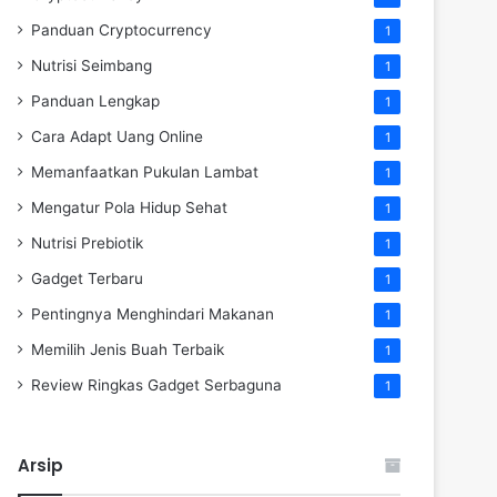
Panduan Cryptocurrency
1
Nutrisi Seimbang
1
Panduan Lengkap
1
Cara Adapt Uang Online
1
Memanfaatkan Pukulan Lambat
1
Mengatur Pola Hidup Sehat
1
Nutrisi Prebiotik
1
Gadget Terbaru
1
Pentingnya Menghindari Makanan
1
Memilih Jenis Buah Terbaik
1
Review Ringkas Gadget Serbaguna
1
Arsip