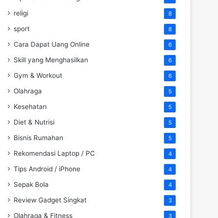
religi
8
sport
8
Cara Dapat Uang Online
6
Skill yang Menghasilkan
6
Gym & Workout
6
Olahraga
5
Kesehatan
5
Diet & Nutrisi
5
Bisnis Rumahan
5
Rekomendasi Laptop / PC
4
Tips Android / iPhone
4
Sepak Bola
4
Review Gadget Singkat
3
Olahraga & Fitness
3