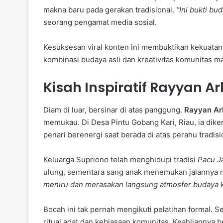
makna baru pada gerakan tradisional.
“Ini bukti bu
seorang pengamat media sosial.
Kesuksesan viral konten ini membuktikan kekuatan 
kombinasi budaya asli dan kreativitas komunitas 
Kisah Inspiratif Rayyan A
Diam di luar, bersinar di atas panggung.
Rayyan Ar
memukau. Di Desa Pintu Gobang Kari, Riau, ia dike
penari berenergi saat berada di atas perahu tradisi
Keluarga Supriono telah menghidupi tradisi
Pacu J
ulung, sementara sang anak menemukan jalannya m
meniru dan merasakan langsung atmosfer budaya k
Bocah ini tak pernah mengikuti pelatihan formal. 
ritual adat dan kebiasaan komunitas. Keahliannya