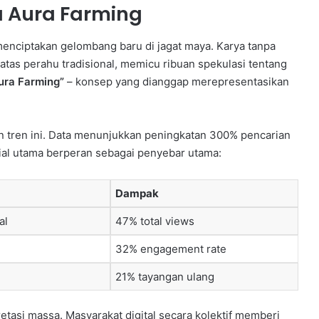
 Aura Farming
menciptakan gelombang baru di jagat maya. Karya tanpa
tas perahu tradisional, memicu ribuan spekulasi tentang
ura Farming”
– konsep yang dianggap merepresentasikan
an tren ini. Data menunjukkan peningkatan 300% pencarian
sial utama berperan sebagai penyebar utama:
Dampak
al
47% total views
32% engagement rate
21% tayangan ulang
etasi massa. Masyarakat digital secara kolektif memberi