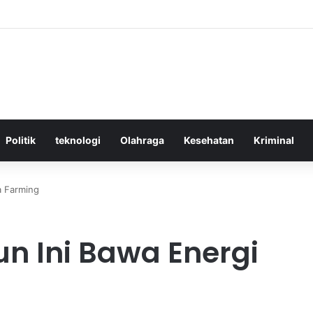
tif Menggunakan Media Sosial untuk Menghemat Waktu Berharga Anda
Politik
teknologi
Olahraga
Kesehatan
Kriminal
a Farming
un Ini Bawa Energi