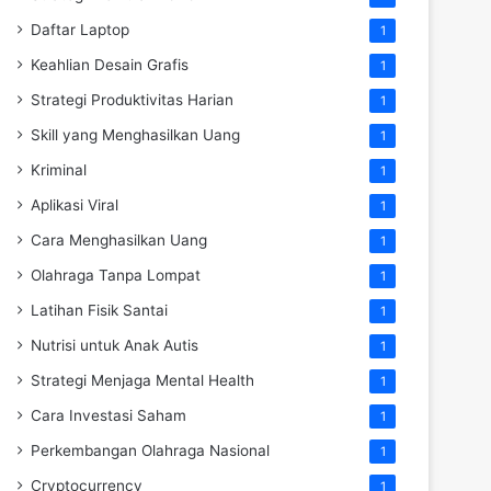
Daftar Laptop
1
Keahlian Desain Grafis
1
Strategi Produktivitas Harian
1
Skill yang Menghasilkan Uang
1
Kriminal
1
Aplikasi Viral
1
Cara Menghasilkan Uang
1
Olahraga Tanpa Lompat
1
Latihan Fisik Santai
1
Nutrisi untuk Anak Autis
1
Strategi Menjaga Mental Health
1
Cara Investasi Saham
1
Perkembangan Olahraga Nasional
1
Cryptocurrency
1