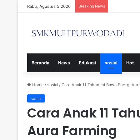
Rabu, Agustus 5 2026
Breaking News
Strategi Efek
Beranda
News
Edukasi
sosial
Hot
Home
/
sosial
/
Cara Anak 11 Tahun Ini Bawa Energi Aur
sosial
Cara Anak 11 Tah
Aura Farming