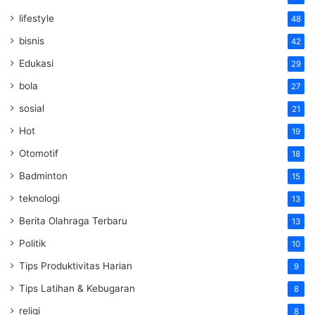
lifestyle
48
bisnis
42
Edukasi
29
bola
27
sosial
21
Hot
19
Otomotif
18
Badminton
15
teknologi
13
Berita Olahraga Terbaru
13
Politik
10
Tips Produktivitas Harian
9
Tips Latihan & Kebugaran
8
religi
8