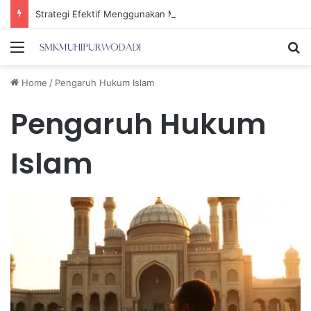
Strategi Efektif Menggunakan Media Sosial untuk Menghemat Waktu Berharga Anda
Menu
Se
Home
/
Pengaruh Hukum Islam
Pengaruh Hukum
Islam