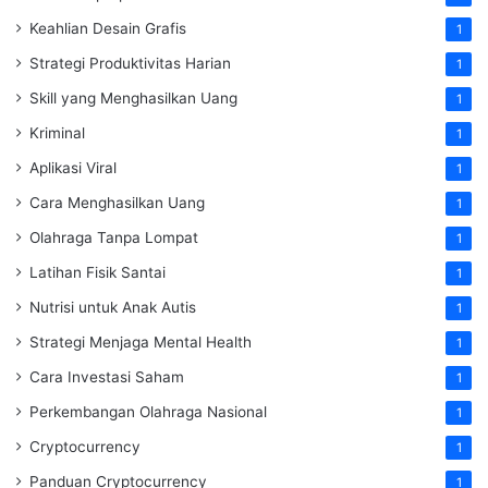
Keahlian Desain Grafis
1
Strategi Produktivitas Harian
1
Skill yang Menghasilkan Uang
1
Kriminal
1
Aplikasi Viral
1
Cara Menghasilkan Uang
1
Olahraga Tanpa Lompat
1
Latihan Fisik Santai
1
Nutrisi untuk Anak Autis
1
Strategi Menjaga Mental Health
1
Cara Investasi Saham
1
Perkembangan Olahraga Nasional
1
Cryptocurrency
1
Panduan Cryptocurrency
1