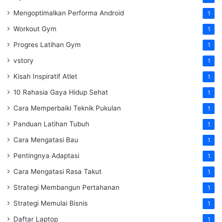
Mengoptimalkan Performa Android
1
Workout Gym
1
Progres Latihan Gym
1
vstory
1
Kisah Inspiratif Atlet
1
10 Rahasia Gaya Hidup Sehat
1
Cara Memperbaiki Teknik Pukulan
1
Panduan Latihan Tubuh
1
Cara Mengatasi Bau
1
Pentingnya Adaptasi
1
Cara Mengatasi Rasa Takut
1
Strategi Membangun Pertahanan
1
Strategi Memulai Bisnis
1
Daftar Laptop
1