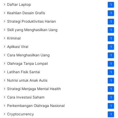
Daftar Laptop
1
Keahlian Desain Grafis
1
Strategi Produktivitas Harian
1
Skill yang Menghasilkan Uang
1
Kriminal
1
Aplikasi Viral
1
Cara Menghasilkan Uang
1
Olahraga Tanpa Lompat
1
Latihan Fisik Santai
1
Nutrisi untuk Anak Autis
1
Strategi Menjaga Mental Health
1
Cara Investasi Saham
1
Perkembangan Olahraga Nasional
1
Cryptocurrency
1