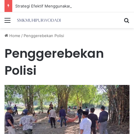
Strategi Efektif Menggunakan Media Sosial untuk Menghemat Waktu Berharga Anda
Menu
Se
Home
/
Penggerebekan Polisi
Penggerebekan
Polisi