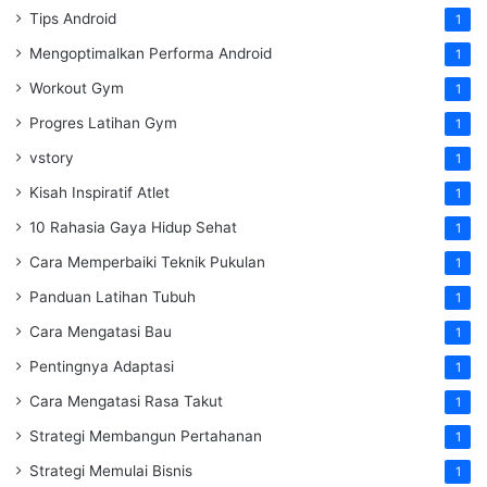
Tips Android
1
Mengoptimalkan Performa Android
1
Workout Gym
1
Progres Latihan Gym
1
vstory
1
Kisah Inspiratif Atlet
1
10 Rahasia Gaya Hidup Sehat
1
Cara Memperbaiki Teknik Pukulan
1
Panduan Latihan Tubuh
1
Cara Mengatasi Bau
1
Pentingnya Adaptasi
1
Cara Mengatasi Rasa Takut
1
Strategi Membangun Pertahanan
1
Strategi Memulai Bisnis
1