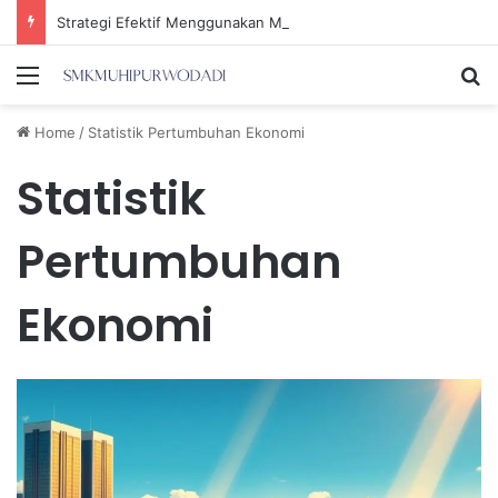
Strategi Efektif Menggunakan Media Sosial untuk Menghemat Waktu Berharga Anda
Menu
Se
Home
/
Statistik Pertumbuhan Ekonomi
Statistik
Pertumbuhan
Ekonomi