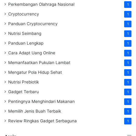
Perkembangan Olahraga Nasional
1
Cryptocurrency
1
Panduan Cryptocurrency
1
Nutrisi Seimbang
1
Panduan Lengkap
1
Cara Adapt Uang Online
1
Memanfaatkan Pukulan Lambat
1
Mengatur Pola Hidup Sehat
1
Nutrisi Prebiotik
1
Gadget Terbaru
1
Pentingnya Menghindari Makanan
1
Memilih Jenis Buah Terbaik
1
Review Ringkas Gadget Serbaguna
1