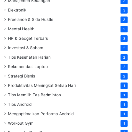
Manajemen Keuangan
3
Elektronik
3
Freelance & Side Hustle
3
Mental Health
3
HP & Gadget Terbaru
3
Investasi & Saham
2
Tips Kesehatan Harian
2
Rekomendasi Laptop
2
Strategi Bisnis
2
Produktivitas Meningkat Setiap Hari
1
Tips Memilih Tas Badminton
1
Tips Android
1
Mengoptimalkan Performa Android
1
Workout Gym
1