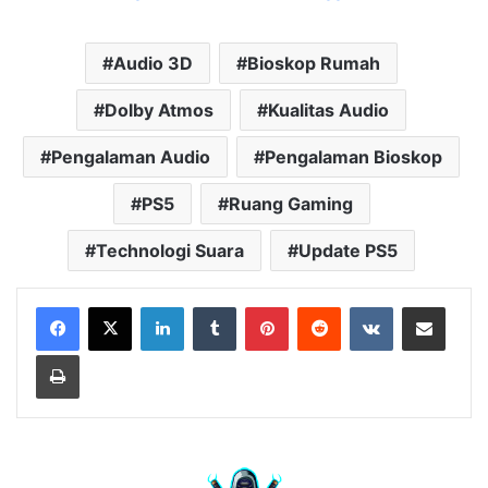
Audio 3D
Bioskop Rumah
Dolby Atmos
Kualitas Audio
Pengalaman Audio
Pengalaman Bioskop
PS5
Ruang Gaming
Technologi Suara
Update PS5
LinkedIn
Tumblr
Pinterest
Reddit
VKontakte
Share via Email
Print