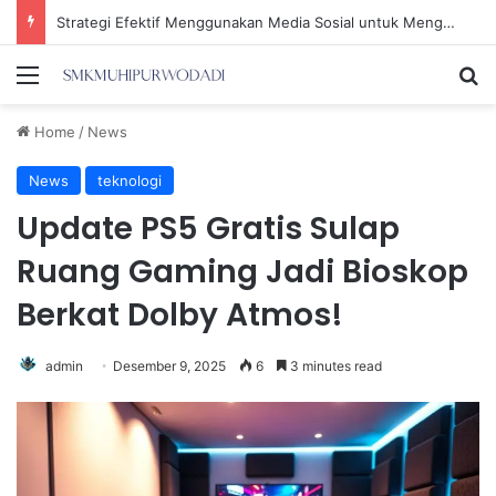
Strategi Efektif Menggunakan Media Sosial untuk Menghemat Waktu Berharga Anda
Menu
Se
Home
/
News
News
teknologi
Update PS5 Gratis Sulap
Ruang Gaming Jadi Bioskop
Berkat Dolby Atmos!
admin
Desember 9, 2025
6
3 minutes read