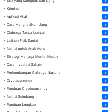
Skill yang Menghasilkan Uang
1
Kriminal
1
Aplikasi Viral
1
Cara Menghasilkan Uang
1
Olahraga Tanpa Lompat
1
Latihan Fisik Santai
1
Nutrisi untuk Anak Autis
1
Strategi Menjaga Mental Health
1
Cara Investasi Saham
1
Perkembangan Olahraga Nasional
1
Cryptocurrency
1
Panduan Cryptocurrency
1
Nutrisi Seimbang
1
Panduan Lengkap
1