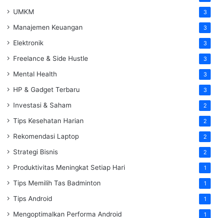
UMKM
3
Manajemen Keuangan
3
Elektronik
3
Freelance & Side Hustle
3
Mental Health
3
HP & Gadget Terbaru
3
Investasi & Saham
2
Tips Kesehatan Harian
2
Rekomendasi Laptop
2
Strategi Bisnis
2
Produktivitas Meningkat Setiap Hari
1
Tips Memilih Tas Badminton
1
Tips Android
1
Mengoptimalkan Performa Android
1