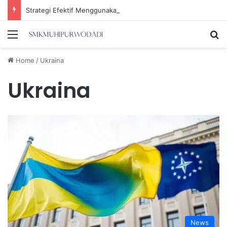
Strategi Efektif Menggunakan Media Sosial untuk Menghemat Waktu Berharga Anda
Menu
Se
Home
/
Ukraina
Ukraina
News