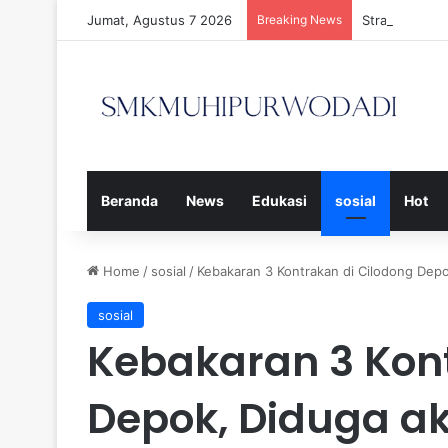
Jumat, Agustus 7 2026
Breaking News
Strategi Efe
Beranda
News
Edukasi
sosial
Hot
Home
/
sosial
/
Kebakaran 3 Kontrakan di Cilodong Dep
sosial
Kebakaran 3 Kont
Depok, Diduga a