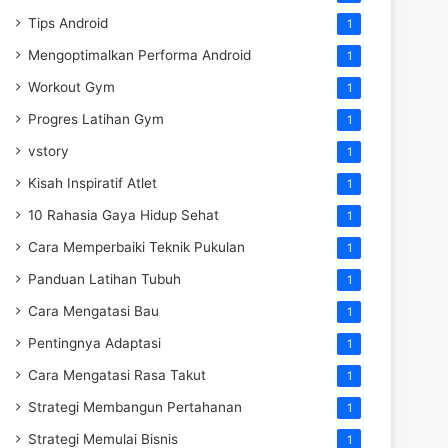
Tips Android
1
Mengoptimalkan Performa Android
1
Workout Gym
1
Progres Latihan Gym
1
vstory
1
Kisah Inspiratif Atlet
1
10 Rahasia Gaya Hidup Sehat
1
Cara Memperbaiki Teknik Pukulan
1
Panduan Latihan Tubuh
1
Cara Mengatasi Bau
1
Pentingnya Adaptasi
1
Cara Mengatasi Rasa Takut
1
Strategi Membangun Pertahanan
1
Strategi Memulai Bisnis
1