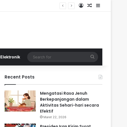
Log In
Random Article
Sidebar
Search
Elektronik
for
Recent Posts
Mengatasi Rasa Jenuh
Berkepanjangan dalam
Aktivitas Sehari-hari secara
Efektif
Maret 22, 2026
Presiden Iran Kirim Surat