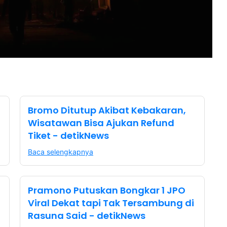
Bromo Ditutup Akibat Kebakaran,
Wisatawan Bisa Ajukan Refund
Tiket - detikNews
Baca selengkapnya
Pramono Putuskan Bongkar 1 JPO
Viral Dekat tapi Tak Tersambung di
Rasuna Said - detikNews