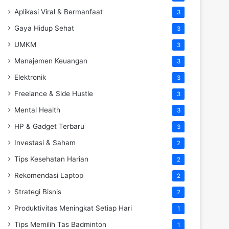
Aplikasi Viral & Bermanfaat
3
Gaya Hidup Sehat
3
UMKM
3
Manajemen Keuangan
3
Elektronik
3
Freelance & Side Hustle
3
Mental Health
3
HP & Gadget Terbaru
3
Investasi & Saham
2
Tips Kesehatan Harian
2
Rekomendasi Laptop
2
Strategi Bisnis
2
Produktivitas Meningkat Setiap Hari
1
Tips Memilih Tas Badminton
1