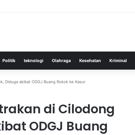
ktif Menggunakan Media Sosial untuk Menghemat Waktu Berharga Anda
Politik
teknologi
Olahraga
Kesehatan
Kriminal
ok, Diduga akibat ODGJ Buang Rokok ke Kasur
rakan di Cilodong
kibat ODGJ Buang