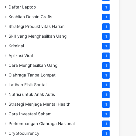
Daftar Laptop
1
Keahlian Desain Grafis
1
Strategi Produktivitas Harian
1
Skill yang Menghasilkan Uang
1
Kriminal
1
Aplikasi Viral
1
Cara Menghasilkan Uang
1
Olahraga Tanpa Lompat
1
Latihan Fisik Santai
1
Nutrisi untuk Anak Autis
1
Strategi Menjaga Mental Health
1
Cara Investasi Saham
1
Perkembangan Olahraga Nasional
1
Cryptocurrency
1