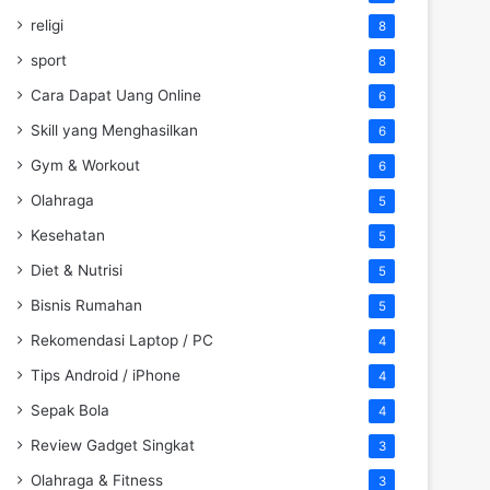
religi
8
sport
8
Cara Dapat Uang Online
6
Skill yang Menghasilkan
6
Gym & Workout
6
Olahraga
5
Kesehatan
5
Diet & Nutrisi
5
Bisnis Rumahan
5
Rekomendasi Laptop / PC
4
Tips Android / iPhone
4
Sepak Bola
4
Review Gadget Singkat
3
Olahraga & Fitness
3