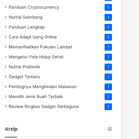
Panduan Cryptocurrency
1
Nutrisi Seimbang
1
Panduan Lengkap
1
Cara Adapt Uang Online
1
Memanfaatkan Pukulan Lambat
1
Mengatur Pola Hidup Sehat
1
Nutrisi Prebiotik
1
Gadget Terbaru
1
Pentingnya Menghindari Makanan
1
Memilih Jenis Buah Terbaik
1
Review Ringkas Gadget Serbaguna
1
Arsip