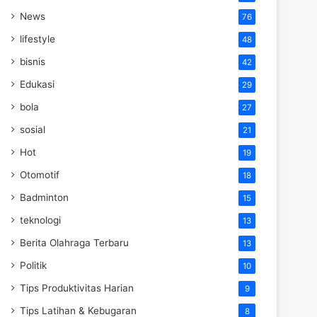
News
76
lifestyle
48
bisnis
42
Edukasi
29
bola
27
sosial
21
Hot
19
Otomotif
18
Badminton
15
teknologi
13
Berita Olahraga Terbaru
13
Politik
10
Tips Produktivitas Harian
9
Tips Latihan & Kebugaran
8