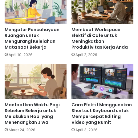
Mengatur Pencahayaan
Membuat Workspace
Ruangan untuk
Efektif di Cafe untuk
Mengurangi Kelelahan
Meningkatkan
Mata saat Bekerja
Produktivitas Kerja Anda
April 10, 2026
April 2, 2026
Manfaatkan Waktu Pagi
Cara Efektif Menggunakan
Sebelum Bekerja untuk
Shortcut Keyboard untuk
Melakukan Hobi yang
Mempercepat Editing
Menenangkan Jiwa
Video yang Rumit
Maret 24, 2026
April 3, 2026