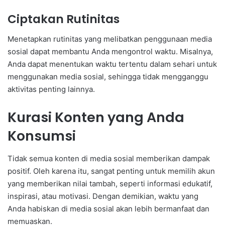
Ciptakan Rutinitas
Menetapkan rutinitas yang melibatkan penggunaan media
sosial dapat membantu Anda mengontrol waktu. Misalnya,
Anda dapat menentukan waktu tertentu dalam sehari untuk
menggunakan media sosial, sehingga tidak mengganggu
aktivitas penting lainnya.
Kurasi Konten yang Anda
Konsumsi
Tidak semua konten di media sosial memberikan dampak
positif. Oleh karena itu, sangat penting untuk memilih akun
yang memberikan nilai tambah, seperti informasi edukatif,
inspirasi, atau motivasi. Dengan demikian, waktu yang
Anda habiskan di media sosial akan lebih bermanfaat dan
memuaskan.