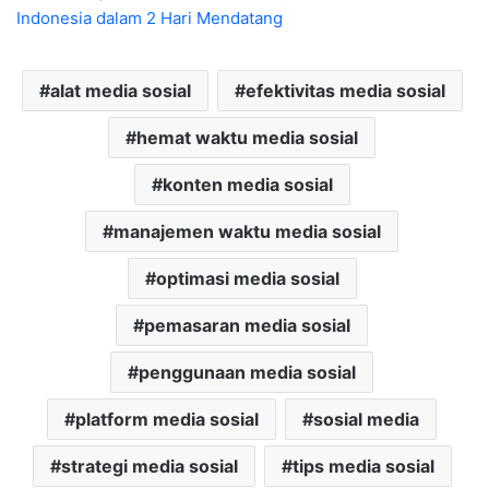
Indonesia dalam 2 Hari Mendatang
alat media sosial
efektivitas media sosial
hemat waktu media sosial
konten media sosial
manajemen waktu media sosial
optimasi media sosial
pemasaran media sosial
penggunaan media sosial
platform media sosial
sosial media
strategi media sosial
tips media sosial