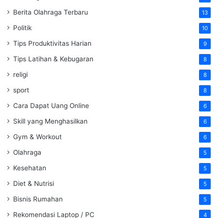
Berita Olahraga Terbaru
13
Politik
10
Tips Produktivitas Harian
9
Tips Latihan & Kebugaran
8
religi
8
sport
8
Cara Dapat Uang Online
6
Skill yang Menghasilkan
6
Gym & Workout
6
Olahraga
5
Kesehatan
5
Diet & Nutrisi
5
Bisnis Rumahan
5
Rekomendasi Laptop / PC
4