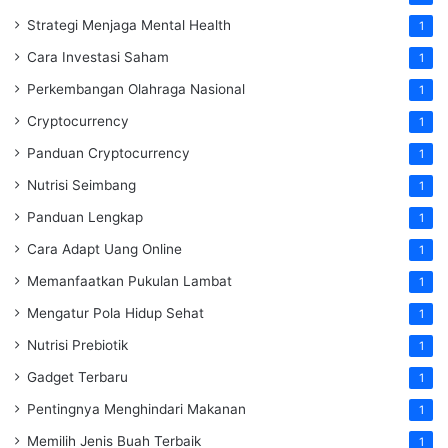
Strategi Menjaga Mental Health
1
Cara Investasi Saham
1
Perkembangan Olahraga Nasional
1
Cryptocurrency
1
Panduan Cryptocurrency
1
Nutrisi Seimbang
1
Panduan Lengkap
1
Cara Adapt Uang Online
1
Memanfaatkan Pukulan Lambat
1
Mengatur Pola Hidup Sehat
1
Nutrisi Prebiotik
1
Gadget Terbaru
1
Pentingnya Menghindari Makanan
1
Memilih Jenis Buah Terbaik
1