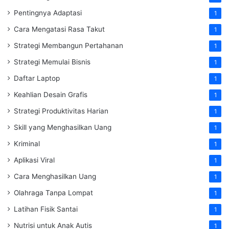
Pentingnya Adaptasi
1
Cara Mengatasi Rasa Takut
1
Strategi Membangun Pertahanan
1
Strategi Memulai Bisnis
1
Daftar Laptop
1
Keahlian Desain Grafis
1
Strategi Produktivitas Harian
1
Skill yang Menghasilkan Uang
1
Kriminal
1
Aplikasi Viral
1
Cara Menghasilkan Uang
1
Olahraga Tanpa Lompat
1
Latihan Fisik Santai
1
Nutrisi untuk Anak Autis
1