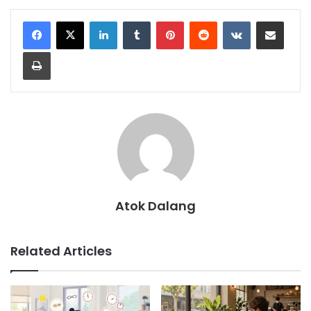
LinkedIn
Tumblr
Pinterest
Reddit
VKontakte
Share via Email
Print
Atok Dalang
Related Articles