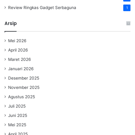
Review Ringkas Gadget Serbaguna
1
Arsip
Mei 2026
April 2026
Maret 2026
Januari 2026
Desember 2025
November 2025
Agustus 2025
Juli 2025
Juni 2025
Mei 2025
April 2025