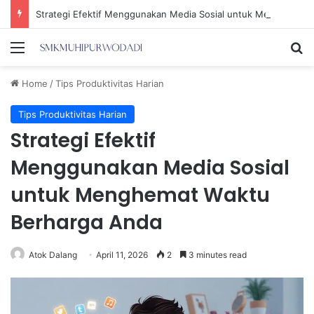
Strategi Efektif Menggunakan Media Sosial untuk Menghemat Waktu Berharga Anda
Menu
Se
Home
/
Tips Produktivitas Harian
Tips Produktivitas Harian
Strategi Efektif
Menggunakan Media Sosial
untuk Menghemat Waktu
Berharga Anda
Atok Dalang
April 11, 2026
2
3 minutes read