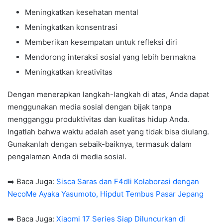
Meningkatkan kesehatan mental
Meningkatkan konsentrasi
Memberikan kesempatan untuk refleksi diri
Mendorong interaksi sosial yang lebih bermakna
Meningkatkan kreativitas
Dengan menerapkan langkah-langkah di atas, Anda dapat
menggunakan media sosial dengan bijak tanpa
mengganggu produktivitas dan kualitas hidup Anda.
Ingatlah bahwa waktu adalah aset yang tidak bisa diulang.
Gunakanlah dengan sebaik-baiknya, termasuk dalam
pengalaman Anda di media sosial.
➡️ Baca Juga:
Sisca Saras dan F4dli Kolaborasi dengan
NecoMe Ayaka Yasumoto, Hipdut Tembus Pasar Jepang
➡️ Baca Juga:
Xiaomi 17 Series Siap Diluncurkan di