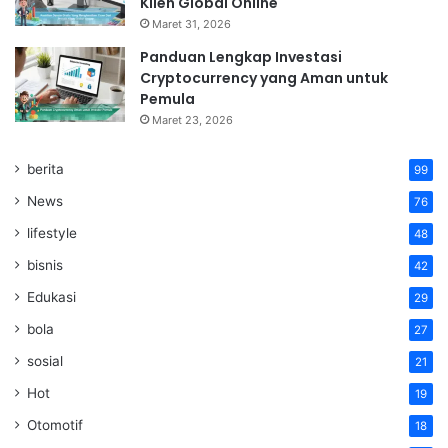
Klien Global Online
Maret 31, 2026
Panduan Lengkap Investasi
Cryptocurrency yang Aman untuk
Pemula
Maret 23, 2026
berita
99
News
76
lifestyle
48
bisnis
42
Edukasi
29
bola
27
sosial
21
Hot
19
Otomotif
18