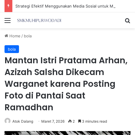
Strategi Efektif Menggunakan Media Sosial untuk Menghemat Waktu Berharga Anda
Menu
Se
Home
/
bola
bola
Mantan Istri Pratama Arhan,
Azizah Salsha Dikecam
Warganet karena Posting
Foto di Pantai Saat
Ramadhan
Atok Dalang
Maret 7, 2026
2
3 minutes read