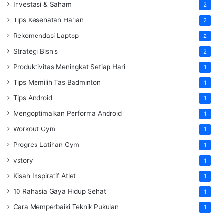
Investasi & Saham
2
Tips Kesehatan Harian
2
Rekomendasi Laptop
2
Strategi Bisnis
2
Produktivitas Meningkat Setiap Hari
1
Tips Memilih Tas Badminton
1
Tips Android
1
Mengoptimalkan Performa Android
1
Workout Gym
1
Progres Latihan Gym
1
vstory
1
Kisah Inspiratif Atlet
1
10 Rahasia Gaya Hidup Sehat
1
Cara Memperbaiki Teknik Pukulan
1