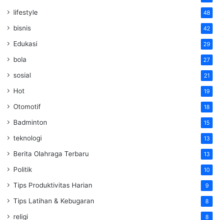
lifestyle
48
bisnis
42
Edukasi
29
bola
27
sosial
21
Hot
19
Otomotif
18
Badminton
15
teknologi
13
Berita Olahraga Terbaru
13
Politik
10
Tips Produktivitas Harian
9
Tips Latihan & Kebugaran
8
religi
8