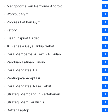
Mengoptimalkan Performa Android
1
Workout Gym
1
Progres Latihan Gym
1
vstory
1
Kisah Inspiratif Atlet
1
10 Rahasia Gaya Hidup Sehat
1
Cara Memperbaiki Teknik Pukulan
1
Panduan Latihan Tubuh
1
Cara Mengatasi Bau
1
Pentingnya Adaptasi
1
Cara Mengatasi Rasa Takut
1
Strategi Membangun Pertahanan
1
Strategi Memulai Bisnis
1
Daftar Laptop
1