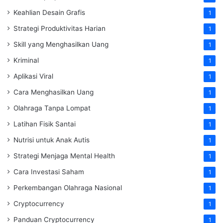
Keahlian Desain Grafis
1
Strategi Produktivitas Harian
1
Skill yang Menghasilkan Uang
1
Kriminal
1
Aplikasi Viral
1
Cara Menghasilkan Uang
1
Olahraga Tanpa Lompat
1
Latihan Fisik Santai
1
Nutrisi untuk Anak Autis
1
Strategi Menjaga Mental Health
1
Cara Investasi Saham
1
Perkembangan Olahraga Nasional
1
Cryptocurrency
1
Panduan Cryptocurrency
1