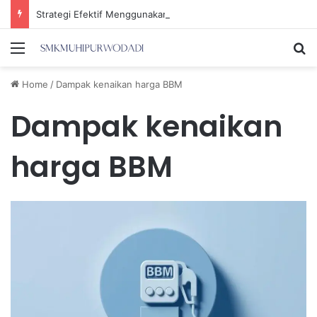
Strategi Efektif Menggunakan Media Sosial untuk Menghemat Waktu Berharga Anda
Menu
Se
Home
/
Dampak kenaikan harga BBM
Dampak kenaikan
harga BBM