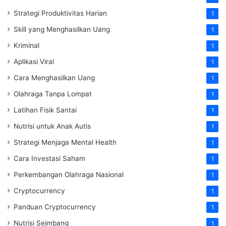
Strategi Produktivitas Harian
1
Skill yang Menghasilkan Uang
1
Kriminal
1
Aplikasi Viral
1
Cara Menghasilkan Uang
1
Olahraga Tanpa Lompat
1
Latihan Fisik Santai
1
Nutrisi untuk Anak Autis
1
Strategi Menjaga Mental Health
1
Cara Investasi Saham
1
Perkembangan Olahraga Nasional
1
Cryptocurrency
1
Panduan Cryptocurrency
1
Nutrisi Seimbang
1