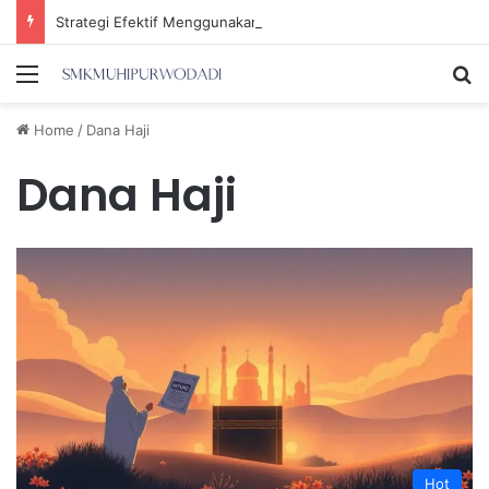
Strategi Efektif Menggunakan Media Sosial untuk Menghemat Waktu Berharga Anda
Menu
Se
Home
/
Dana Haji
Dana Haji
Hot