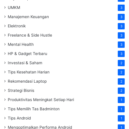
UMKM
3
Manajemen Keuangan
3
Elektronik
3
Freelance & Side Hustle
3
Mental Health
3
HP & Gadget Terbaru
3
Investasi & Saham
2
Tips Kesehatan Harian
2
Rekomendasi Laptop
2
Strategi Bisnis
2
Produktivitas Meningkat Setiap Hari
1
Tips Memilih Tas Badminton
1
Tips Android
1
Mengoptimalkan Performa Android
1