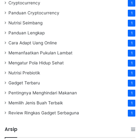
Cryptocurrency
1
Panduan Cryptocurrency
1
Nutrisi Seimbang
1
Panduan Lengkap
1
Cara Adapt Uang Online
1
Memanfaatkan Pukulan Lambat
1
Mengatur Pola Hidup Sehat
1
Nutrisi Prebiotik
1
Gadget Terbaru
1
Pentingnya Menghindari Makanan
1
Memilih Jenis Buah Terbaik
1
Review Ringkas Gadget Serbaguna
1
Arsip