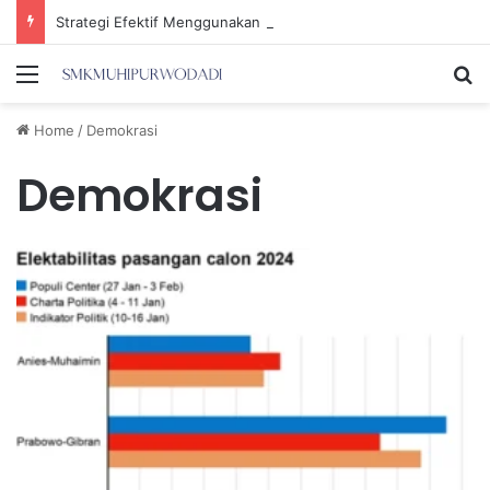
Strategi Efektif Menggunakan Media Sosial untuk Menghemat Waktu Berharga Anda
Menu
Se
Home
/
Demokrasi
Demokrasi