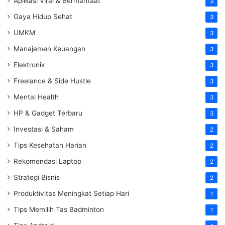
Aplikasi Viral & Bermanfaat
3
Gaya Hidup Sehat
3
UMKM
3
Manajemen Keuangan
3
Elektronik
3
Freelance & Side Hustle
3
Mental Health
3
HP & Gadget Terbaru
3
Investasi & Saham
2
Tips Kesehatan Harian
2
Rekomendasi Laptop
2
Strategi Bisnis
2
Produktivitas Meningkat Setiap Hari
1
Tips Memilih Tas Badminton
1