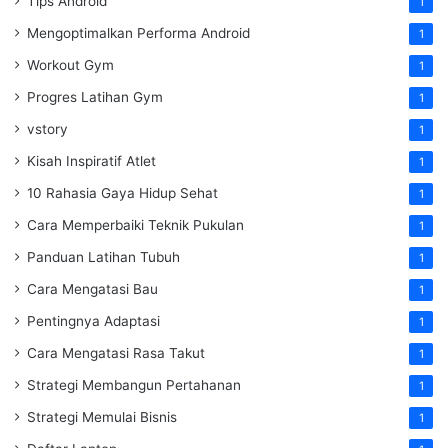
Tips Android
1
Mengoptimalkan Performa Android
1
Workout Gym
1
Progres Latihan Gym
1
vstory
1
Kisah Inspiratif Atlet
1
10 Rahasia Gaya Hidup Sehat
1
Cara Memperbaiki Teknik Pukulan
1
Panduan Latihan Tubuh
1
Cara Mengatasi Bau
1
Pentingnya Adaptasi
1
Cara Mengatasi Rasa Takut
1
Strategi Membangun Pertahanan
1
Strategi Memulai Bisnis
1