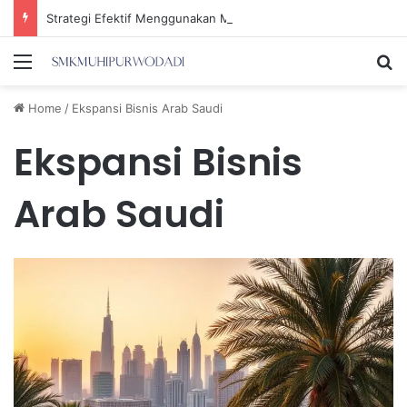
Strategi Efektif Menggunakan Media Sosial untuk Menghemat Waktu Berharga Anda
Menu
Se
Home
/
Ekspansi Bisnis Arab Saudi
Ekspansi Bisnis
Arab Saudi