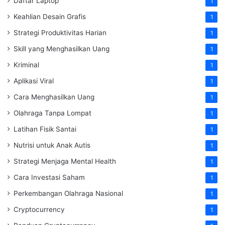
Daftar Laptop
1
Keahlian Desain Grafis
1
Strategi Produktivitas Harian
1
Skill yang Menghasilkan Uang
1
Kriminal
1
Aplikasi Viral
1
Cara Menghasilkan Uang
1
Olahraga Tanpa Lompat
1
Latihan Fisik Santai
1
Nutrisi untuk Anak Autis
1
Strategi Menjaga Mental Health
1
Cara Investasi Saham
1
Perkembangan Olahraga Nasional
1
Cryptocurrency
1