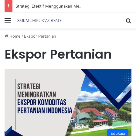
Strategi Efektif Menggunakan Media Sosial untuk Menghemat Waktu Berharga Anda
Menu
Se
Home
/
Ekspor Pertanian
Ekspor Pertanian
Edukasi