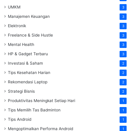
UMKM
3
Manajemen Keuangan
3
Elektronik
3
Freelance & Side Hustle
3
Mental Health
3
HP & Gadget Terbaru
3
Investasi & Saham
2
Tips Kesehatan Harian
2
Rekomendasi Laptop
2
Strategi Bisnis
2
Produktivitas Meningkat Setiap Hari
1
Tips Memilih Tas Badminton
1
Tips Android
1
Mengoptimalkan Performa Android
1