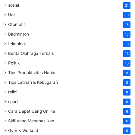
sosial
21
Hot
19
Otomotif
18
Badminton
15
teknologi
13
Berita Olahraga Terbaru
13
Politik
10
Tips Produktivitas Harian
9
Tips Latihan & Kebugaran
8
religi
8
sport
8
Cara Dapat Uang Online
6
Skill yang Menghasilkan
6
Gym & Workout
6