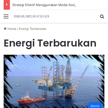
Strategi Efektif Menggunakan Media Sosial untuk Menghemat Waktu Berharga Anda
Menu
Se
Home
/
Energi Terbarukan
Energi Terbarukan
bisnis