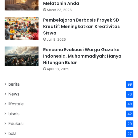
Melatonin Anda
Maret 23, 2026
Pembelajaran Berbasis Proyek SD
Kreatif: Meningkatkan Kreativitas
Siswa
Juli 8, 2025
Rencana Evakuasi Warga Gaza ke
Indonesia, Muhammadiyah: Hanya
Hitungan Bulan
April 18, 2025
berita
99
News
76
lifestyle
48
bisnis
42
Edukasi
29
bola
27