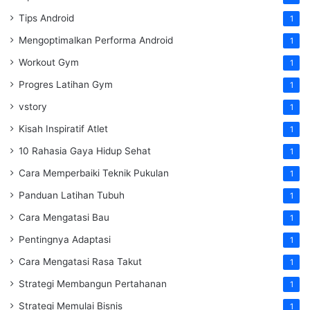
Tips Android
1
Mengoptimalkan Performa Android
1
Workout Gym
1
Progres Latihan Gym
1
vstory
1
Kisah Inspiratif Atlet
1
10 Rahasia Gaya Hidup Sehat
1
Cara Memperbaiki Teknik Pukulan
1
Panduan Latihan Tubuh
1
Cara Mengatasi Bau
1
Pentingnya Adaptasi
1
Cara Mengatasi Rasa Takut
1
Strategi Membangun Pertahanan
1
Strategi Memulai Bisnis
1