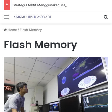
Strategi Efektif Menggunakan Media Sosial untuk Menghemat Waktu Berharga Anda
Menu
Se
Home
/
Flash Memory
Flash Memory