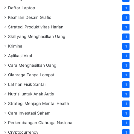
Daftar Laptop
1
Keahlian Desain Grafis
1
Strategi Produktivitas Harian
1
Skill yang Menghasilkan Uang
1
Kriminal
1
Aplikasi Viral
1
Cara Menghasilkan Uang
1
Olahraga Tanpa Lompat
1
Latihan Fisik Santai
1
Nutrisi untuk Anak Autis
1
Strategi Menjaga Mental Health
1
Cara Investasi Saham
1
Perkembangan Olahraga Nasional
1
Cryptocurrency
1