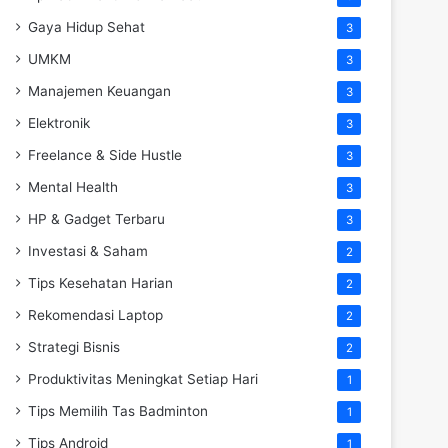
Gaya Hidup Sehat
3
UMKM
3
Manajemen Keuangan
3
Elektronik
3
Freelance & Side Hustle
3
Mental Health
3
HP & Gadget Terbaru
3
Investasi & Saham
2
Tips Kesehatan Harian
2
Rekomendasi Laptop
2
Strategi Bisnis
2
Produktivitas Meningkat Setiap Hari
1
Tips Memilih Tas Badminton
1
Tips Android
1