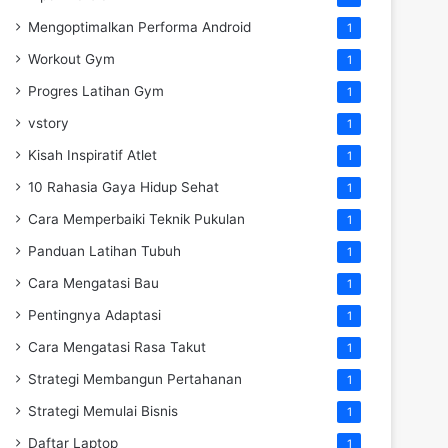
Mengoptimalkan Performa Android
1
Workout Gym
1
Progres Latihan Gym
1
vstory
1
Kisah Inspiratif Atlet
1
10 Rahasia Gaya Hidup Sehat
1
Cara Memperbaiki Teknik Pukulan
1
Panduan Latihan Tubuh
1
Cara Mengatasi Bau
1
Pentingnya Adaptasi
1
Cara Mengatasi Rasa Takut
1
Strategi Membangun Pertahanan
1
Strategi Memulai Bisnis
1
Daftar Laptop
1