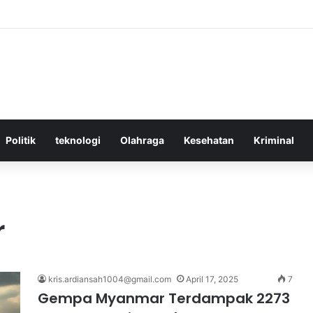
ktif Menggunakan Media Sosial untuk Menghemat Waktu Berharga Anda
Politik
teknologi
Olahraga
Kesehatan
Kriminal
r
kris.ardiansah1004@gmail.com
April 17, 2025
7
Gempa Myanmar Terdampak 2273