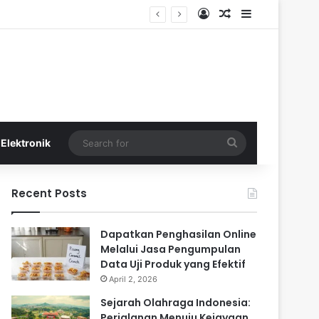
Log In
Random Article
Sidebar
Search
Elektronik
for
Recent Posts
Dapatkan Penghasilan Online
Melalui Jasa Pengumpulan
Data Uji Produk yang Efektif
April 2, 2026
Sejarah Olahraga Indonesia:
Perjalanan Menuju Kejayaan