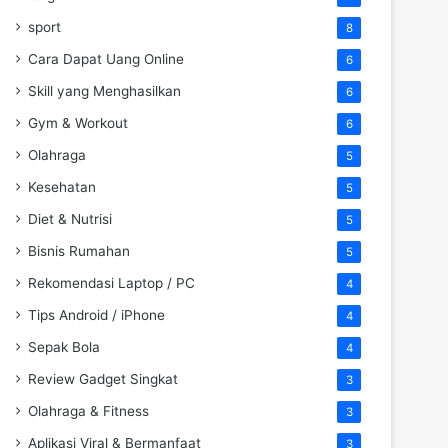
sport
8
Cara Dapat Uang Online
6
Skill yang Menghasilkan
6
Gym & Workout
6
Olahraga
5
Kesehatan
5
Diet & Nutrisi
5
Bisnis Rumahan
5
Rekomendasi Laptop / PC
4
Tips Android / iPhone
4
Sepak Bola
4
Review Gadget Singkat
3
Olahraga & Fitness
3
Aplikasi Viral & Bermanfaat
3