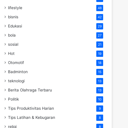
lifestyle
48
bisnis
42
Edukasi
29
bola
27
sosial
21
Hot
19
Otomotif
18
Badminton
15
teknologi
13
Berita Olahraga Terbaru
13
Politik
10
Tips Produktivitas Harian
9
Tips Latihan & Kebugaran
8
religi
8