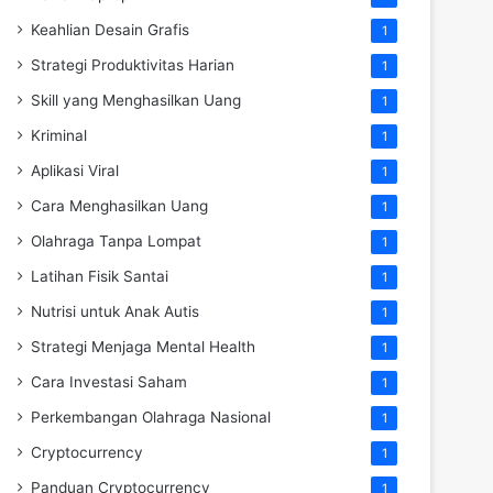
Keahlian Desain Grafis
1
Strategi Produktivitas Harian
1
Skill yang Menghasilkan Uang
1
Kriminal
1
Aplikasi Viral
1
Cara Menghasilkan Uang
1
Olahraga Tanpa Lompat
1
Latihan Fisik Santai
1
Nutrisi untuk Anak Autis
1
Strategi Menjaga Mental Health
1
Cara Investasi Saham
1
Perkembangan Olahraga Nasional
1
Cryptocurrency
1
Panduan Cryptocurrency
1