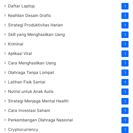
Daftar Laptop
1
Keahlian Desain Grafis
1
Strategi Produktivitas Harian
1
Skill yang Menghasilkan Uang
1
Kriminal
1
Aplikasi Viral
1
Cara Menghasilkan Uang
1
Olahraga Tanpa Lompat
1
Latihan Fisik Santai
1
Nutrisi untuk Anak Autis
1
Strategi Menjaga Mental Health
1
Cara Investasi Saham
1
Perkembangan Olahraga Nasional
1
Cryptocurrency
1