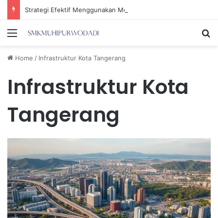
Strategi Efektif Menggunakan Media Sosial untuk Menghemat Waktu Berharga Anda
Menu
Se
Home
/
Infrastruktur Kota Tangerang
Infrastruktur Kota
Tangerang