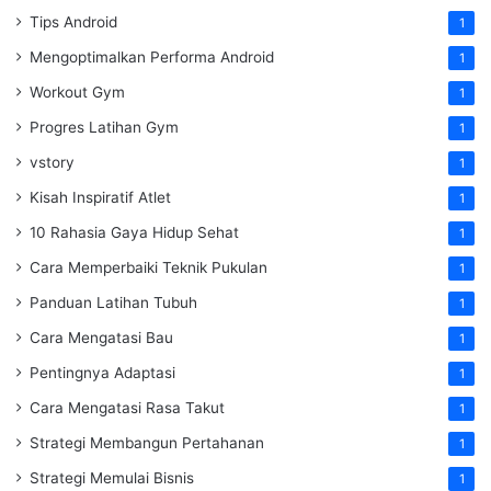
Tips Android
1
Mengoptimalkan Performa Android
1
Workout Gym
1
Progres Latihan Gym
1
vstory
1
Kisah Inspiratif Atlet
1
10 Rahasia Gaya Hidup Sehat
1
Cara Memperbaiki Teknik Pukulan
1
Panduan Latihan Tubuh
1
Cara Mengatasi Bau
1
Pentingnya Adaptasi
1
Cara Mengatasi Rasa Takut
1
Strategi Membangun Pertahanan
1
Strategi Memulai Bisnis
1