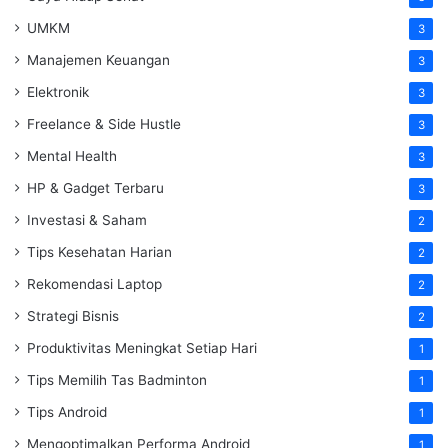
UMKM
3
Manajemen Keuangan
3
Elektronik
3
Freelance & Side Hustle
3
Mental Health
3
HP & Gadget Terbaru
3
Investasi & Saham
2
Tips Kesehatan Harian
2
Rekomendasi Laptop
2
Strategi Bisnis
2
Produktivitas Meningkat Setiap Hari
1
Tips Memilih Tas Badminton
1
Tips Android
1
Mengoptimalkan Performa Android
1