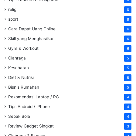
8
religi
8
sport
8
Cara Dapat Uang Online
6
Skill yang Menghasilkan
6
Gym & Workout
6
Olahraga
5
Kesehatan
5
Diet & Nutrisi
5
Bisnis Rumahan
5
Rekomendasi Laptop / PC
4
Tips Android / iPhone
4
Sepak Bola
4
Review Gadget Singkat
3
Olahraga & Fitness