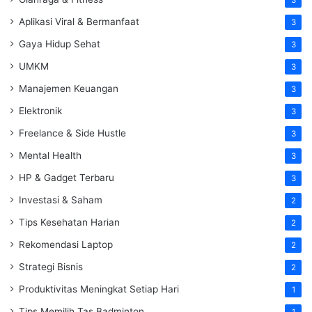
3
Aplikasi Viral & Bermanfaat
3
Gaya Hidup Sehat
3
UMKM
3
Manajemen Keuangan
3
Elektronik
3
Freelance & Side Hustle
3
Mental Health
3
HP & Gadget Terbaru
3
Investasi & Saham
2
Tips Kesehatan Harian
2
Rekomendasi Laptop
2
Strategi Bisnis
2
Produktivitas Meningkat Setiap Hari
1
Tips Memilih Tas Badminton