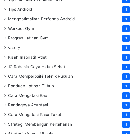
1
Tips Android
1
Mengoptimalkan Performa Android
1
Workout Gym
1
Progres Latihan Gym
1
vstory
1
Kisah Inspiratif Atlet
1
10 Rahasia Gaya Hidup Sehat
1
Cara Memperbaiki Teknik Pukulan
1
Panduan Latihan Tubuh
1
Cara Mengatasi Bau
1
Pentingnya Adaptasi
1
Cara Mengatasi Rasa Takut
1
Strategi Membangun Pertahanan
1
Strategi Memulai Bisnis