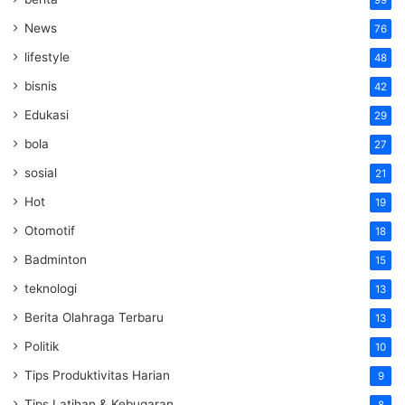
99
News
76
lifestyle
48
bisnis
42
Edukasi
29
bola
27
sosial
21
Hot
19
Otomotif
18
Badminton
15
teknologi
13
Berita Olahraga Terbaru
13
Politik
10
Tips Produktivitas Harian
9
Tips Latihan & Kebugaran