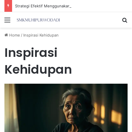
Strategi Efektif Menggunakan Media Sosial untuk Menghemat Waktu Berharga Anda
Menu
Se
Home
/
Inspirasi Kehidupan
Inspirasi
Kehidupan