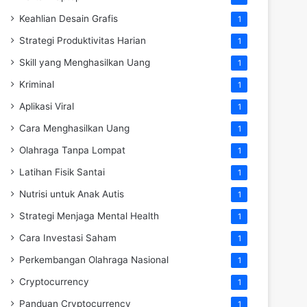
Keahlian Desain Grafis
1
Strategi Produktivitas Harian
1
Skill yang Menghasilkan Uang
1
Kriminal
1
Aplikasi Viral
1
Cara Menghasilkan Uang
1
Olahraga Tanpa Lompat
1
Latihan Fisik Santai
1
Nutrisi untuk Anak Autis
1
Strategi Menjaga Mental Health
1
Cara Investasi Saham
1
Perkembangan Olahraga Nasional
1
Cryptocurrency
1
Panduan Cryptocurrency
1