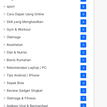
sport
8
Cara Dapat Uang Online
6
Skill yang Menghasilkan
6
Gym & Workout
6
Olahraga
5
Kesehatan
5
Diet & Nutrisi
5
Bisnis Rumahan
5
Rekomendasi Laptop / PC
4
Tips Android / iPhone
4
Sepak Bola
4
Review Gadget Singkat
3
Olahraga & Fitness
3
Aplikasi Viral & Bermanfaat
3