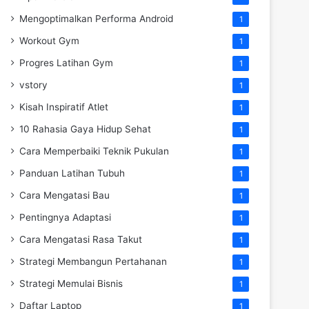
Mengoptimalkan Performa Android
1
Workout Gym
1
Progres Latihan Gym
1
vstory
1
Kisah Inspiratif Atlet
1
10 Rahasia Gaya Hidup Sehat
1
Cara Memperbaiki Teknik Pukulan
1
Panduan Latihan Tubuh
1
Cara Mengatasi Bau
1
Pentingnya Adaptasi
1
Cara Mengatasi Rasa Takut
1
Strategi Membangun Pertahanan
1
Strategi Memulai Bisnis
1
Daftar Laptop
1