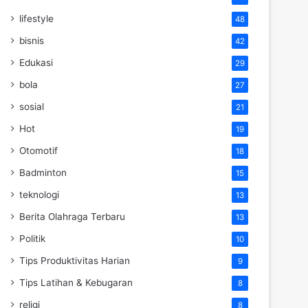
lifestyle
48
bisnis
42
Edukasi
29
bola
27
sosial
21
Hot
19
Otomotif
18
Badminton
15
teknologi
13
Berita Olahraga Terbaru
13
Politik
10
Tips Produktivitas Harian
9
Tips Latihan & Kebugaran
8
religi
8