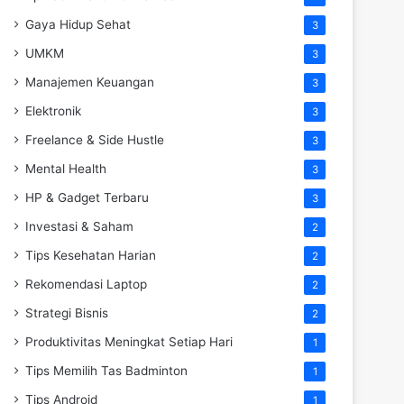
Gaya Hidup Sehat
3
UMKM
3
Manajemen Keuangan
3
Elektronik
3
Freelance & Side Hustle
3
Mental Health
3
HP & Gadget Terbaru
3
Investasi & Saham
2
Tips Kesehatan Harian
2
Rekomendasi Laptop
2
Strategi Bisnis
2
Produktivitas Meningkat Setiap Hari
1
Tips Memilih Tas Badminton
1
Tips Android
1