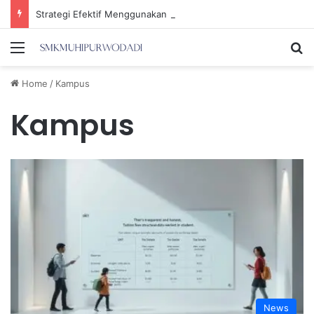
Strategi Efektif Menggunakan Media Sosial untuk Menghemat Waktu Berharga Anda
Menu
Se
Home
/
Kampus
Kampus
News