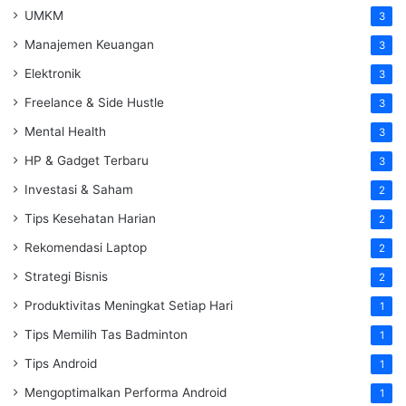
UMKM
3
Manajemen Keuangan
3
Elektronik
3
Freelance & Side Hustle
3
Mental Health
3
HP & Gadget Terbaru
3
Investasi & Saham
2
Tips Kesehatan Harian
2
Rekomendasi Laptop
2
Strategi Bisnis
2
Produktivitas Meningkat Setiap Hari
1
Tips Memilih Tas Badminton
1
Tips Android
1
Mengoptimalkan Performa Android
1