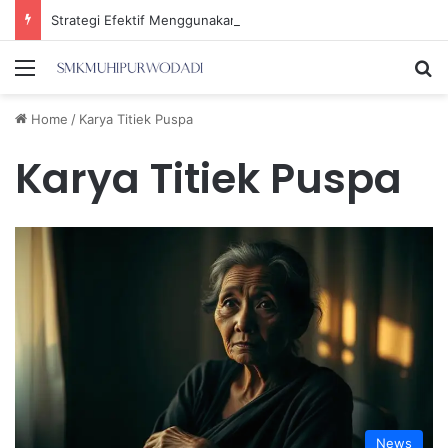
Strategi Efektif Menggunakan Media Sosial untuk Menghemat Waktu Berharga Anda
Menu
Se
Home
/
Karya Titiek Puspa
Karya Titiek Puspa
News