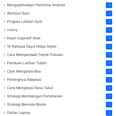
Mengoptimalkan Performa Android
1
Workout Gym
1
Progres Latihan Gym
1
vstory
1
Kisah Inspiratif Atlet
1
10 Rahasia Gaya Hidup Sehat
1
Cara Memperbaiki Teknik Pukulan
1
Panduan Latihan Tubuh
1
Cara Mengatasi Bau
1
Pentingnya Adaptasi
1
Cara Mengatasi Rasa Takut
1
Strategi Membangun Pertahanan
1
Strategi Memulai Bisnis
1
Daftar Laptop
1