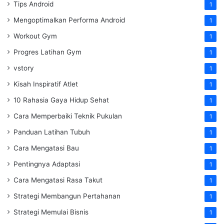
Tips Android
1
Mengoptimalkan Performa Android
1
Workout Gym
1
Progres Latihan Gym
1
vstory
1
Kisah Inspiratif Atlet
1
10 Rahasia Gaya Hidup Sehat
1
Cara Memperbaiki Teknik Pukulan
1
Panduan Latihan Tubuh
1
Cara Mengatasi Bau
1
Pentingnya Adaptasi
1
Cara Mengatasi Rasa Takut
1
Strategi Membangun Pertahanan
1
Strategi Memulai Bisnis
1