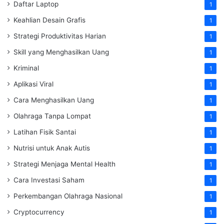
Daftar Laptop
1
Keahlian Desain Grafis
1
Strategi Produktivitas Harian
1
Skill yang Menghasilkan Uang
1
Kriminal
1
Aplikasi Viral
1
Cara Menghasilkan Uang
1
Olahraga Tanpa Lompat
1
Latihan Fisik Santai
1
Nutrisi untuk Anak Autis
1
Strategi Menjaga Mental Health
1
Cara Investasi Saham
1
Perkembangan Olahraga Nasional
1
Cryptocurrency
1