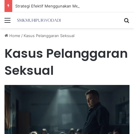
Strategi Efektif Menggunakan Media Sosial untuk Menghemat Waktu Berharga Anda
Menu
Se
Home
/
Kasus Pelanggaran Seksual
Kasus Pelanggaran
Seksual