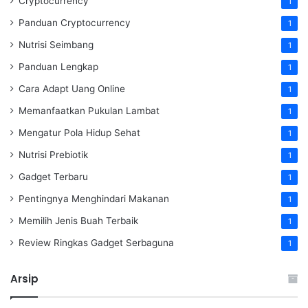
Cryptocurrency
1
Panduan Cryptocurrency
1
Nutrisi Seimbang
1
Panduan Lengkap
1
Cara Adapt Uang Online
1
Memanfaatkan Pukulan Lambat
1
Mengatur Pola Hidup Sehat
1
Nutrisi Prebiotik
1
Gadget Terbaru
1
Pentingnya Menghindari Makanan
1
Memilih Jenis Buah Terbaik
1
Review Ringkas Gadget Serbaguna
1
Arsip