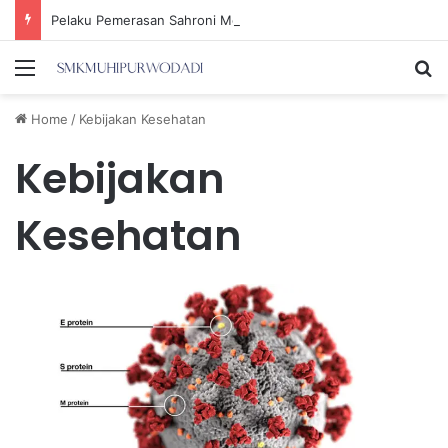
Pelaku Pemerasan Sahroni Mengaku Sebagai Kabiro Penindakan KPK
Menu
Se
Home
/
Kebijakan Kesehatan
Kebijakan
Kesehatan