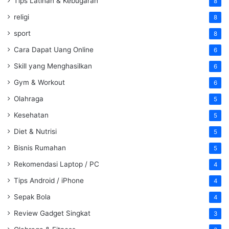
Tips Latihan & Kebugaran
8
religi
8
sport
8
Cara Dapat Uang Online
6
Skill yang Menghasilkan
6
Gym & Workout
6
Olahraga
5
Kesehatan
5
Diet & Nutrisi
5
Bisnis Rumahan
5
Rekomendasi Laptop / PC
4
Tips Android / iPhone
4
Sepak Bola
4
Review Gadget Singkat
3