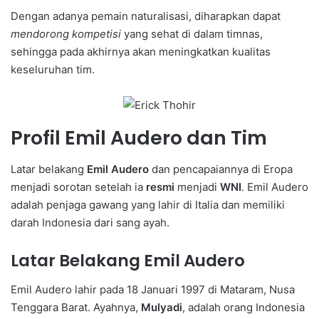
Dengan adanya pemain naturalisasi, diharapkan dapat
mendorong kompetisi
yang sehat di dalam timnas,
sehingga pada akhirnya akan meningkatkan kualitas
keseluruhan tim.
Profil Emil Audero dan Tim
Latar belakang
Emil Audero
dan pencapaiannya di Eropa
menjadi sorotan setelah ia
resmi
menjadi
WNI
. Emil Audero
adalah penjaga gawang yang lahir di Italia dan memiliki
darah Indonesia dari sang ayah.
Latar Belakang Emil Audero
Emil Audero lahir pada 18 Januari 1997 di Mataram, Nusa
Tenggara Barat. Ayahnya,
Mulyadi
, adalah orang Indonesia