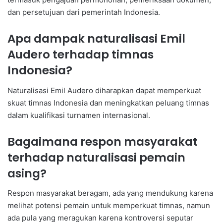
dan persetujuan dari pemerintah Indonesia.
Apa dampak naturalisasi Emil
Audero terhadap timnas
Indonesia?
Naturalisasi Emil Audero diharapkan dapat memperkuat
skuat timnas Indonesia dan meningkatkan peluang timnas
dalam kualifikasi turnamen internasional.
Bagaimana respon masyarakat
terhadap naturalisasi pemain
asing?
Respon masyarakat beragam, ada yang mendukung karena
melihat potensi pemain untuk memperkuat timnas, namun
ada pula yang meragukan karena kontroversi seputar