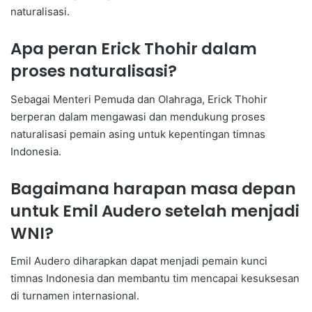
naturalisasi.
Apa peran Erick Thohir dalam
proses naturalisasi?
Sebagai Menteri Pemuda dan Olahraga, Erick Thohir
berperan dalam mengawasi dan mendukung proses
naturalisasi pemain asing untuk kepentingan timnas
Indonesia.
Bagaimana harapan masa depan
untuk Emil Audero setelah menjadi
WNI?
Emil Audero diharapkan dapat menjadi pemain kunci
timnas Indonesia dan membantu tim mencapai kesuksesan
di turnamen internasional.