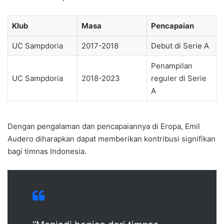
Klub
Masa
Pencapaian
UC Sampdoria
2017-2018
Debut di Serie A
Penampilan
UC Sampdoria
2018-2023
reguler di Serie
A
Dengan pengalaman dan pencapaiannya di Eropa, Emil
Audero diharapkan dapat memberikan kontribusi signifikan
bagi timnas Indonesia.