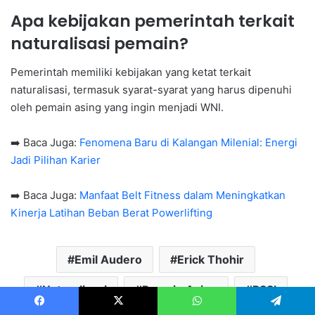
Apa kebijakan pemerintah terkait
naturalisasi pemain?
Pemerintah memiliki kebijakan yang ketat terkait
naturalisasi, termasuk syarat-syarat yang harus dipenuhi
oleh pemain asing yang ingin menjadi WNI.
➡️ Baca Juga:
Fenomena Baru di Kalangan Milenial: Energi
Jadi Pilihan Karier
➡️ Baca Juga:
Manfaat Belt Fitness dalam Meningkatkan
Kinerja Latihan Beban Berat Powerlifting
Emil Audero
Erick Thohir
Naturalisasi
Pemain Asing
PSSI
Facebook
X
WhatsApp
Telegram