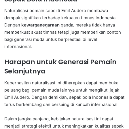
Naturalisasi pemain seperti Emil Audero membawa
dampak signifikan terhadap kekuatan timnas Indonesia.
Dengan
kewarganegaraan
ganda, mereka tidak hanya
memperkuat skuat timnas tetapi juga memberikan contoh
bagi generasi muda untuk berprestasi di level
internasional.
Harapan untuk Generasi Pemain
Selanjutnya
Keberhasilan naturalisasi ini diharapkan dapat membuka
peluang bagi pemain muda lainnya untuk mengikuti jejak
Emil Audero. Dengan demikian, sepak bola Indonesia dapat
terus berkembang dan bersaing di kancah internasional.
Dalam jangka panjang, kebijakan naturalisasi ini dapat
menjadi strategi efektif untuk meningkatkan kualitas sepak