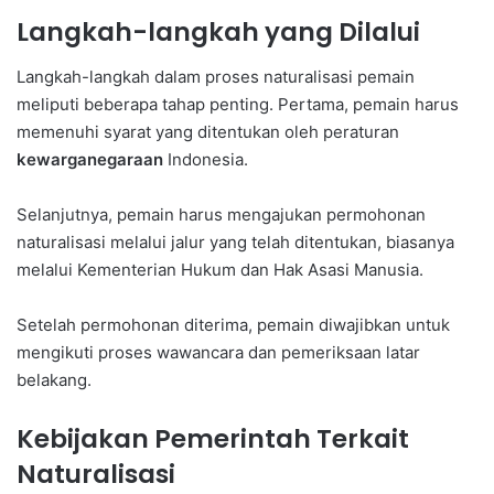
Langkah-langkah yang Dilalui
Langkah-langkah dalam proses naturalisasi pemain
meliputi beberapa tahap penting. Pertama, pemain harus
memenuhi syarat yang ditentukan oleh peraturan
kewarganegaraan
Indonesia.
Selanjutnya, pemain harus mengajukan permohonan
naturalisasi melalui jalur yang telah ditentukan, biasanya
melalui Kementerian Hukum dan Hak Asasi Manusia.
Setelah permohonan diterima, pemain diwajibkan untuk
mengikuti proses wawancara dan pemeriksaan latar
belakang.
Kebijakan Pemerintah Terkait
Naturalisasi