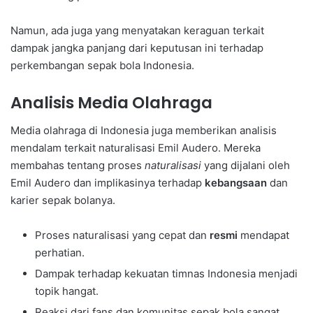
Namun, ada juga yang menyatakan keraguan terkait
dampak jangka panjang dari keputusan ini terhadap
perkembangan sepak bola Indonesia.
Analisis Media Olahraga
Media olahraga di Indonesia juga memberikan analisis
mendalam terkait naturalisasi Emil Audero. Mereka
membahas tentang proses
naturalisasi
yang dijalani oleh
Emil Audero dan implikasinya terhadap
kebangsaan
dan
karier sepak bolanya.
Proses naturalisasi yang cepat dan
resmi
mendapat
perhatian.
Dampak terhadap kekuatan timnas Indonesia menjadi
topik hangat.
Reaksi dari fans dan komunitas sepak bola sangat