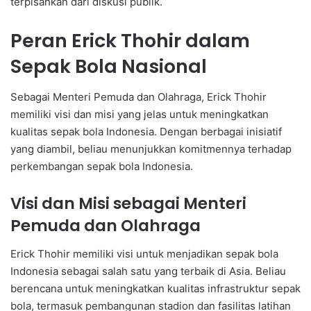
terpisahkan dari diskusi publik.
Peran Erick Thohir dalam
Sepak Bola Nasional
Sebagai Menteri Pemuda dan Olahraga, Erick Thohir
memiliki visi dan misi yang jelas untuk meningkatkan
kualitas sepak bola Indonesia. Dengan berbagai inisiatif
yang diambil, beliau menunjukkan komitmennya terhadap
perkembangan sepak bola Indonesia.
Visi dan Misi sebagai Menteri
Pemuda dan Olahraga
Erick Thohir memiliki visi untuk menjadikan sepak bola
Indonesia sebagai salah satu yang terbaik di Asia. Beliau
berencana untuk meningkatkan kualitas infrastruktur sepak
bola, termasuk pembangunan stadion dan fasilitas latihan