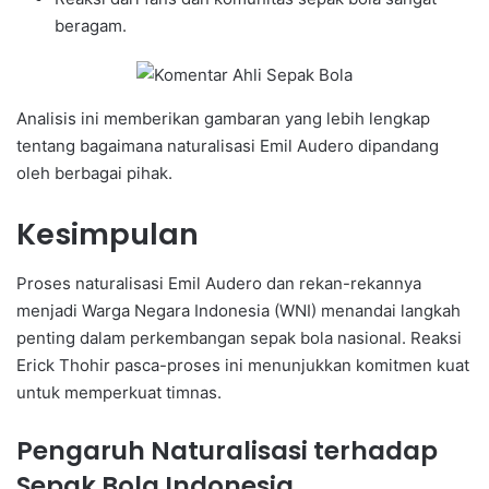
beragam.
Analisis ini memberikan gambaran yang lebih lengkap
tentang bagaimana naturalisasi Emil Audero dipandang
oleh berbagai pihak.
Kesimpulan
Proses naturalisasi Emil Audero dan rekan-rekannya
menjadi Warga Negara Indonesia (WNI) menandai langkah
penting dalam perkembangan sepak bola nasional. Reaksi
Erick Thohir pasca-proses ini menunjukkan komitmen kuat
untuk memperkuat timnas.
Pengaruh Naturalisasi terhadap
Sepak Bola Indonesia