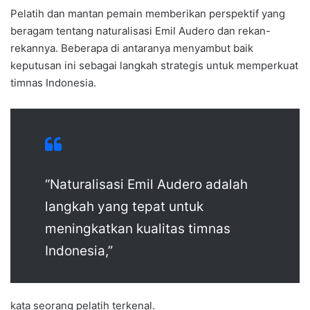
Pelatih dan mantan pemain memberikan perspektif yang
beragam tentang naturalisasi Emil Audero dan rekan-
rekannya. Beberapa di antaranya menyambut baik
keputusan ini sebagai langkah strategis untuk memperkuat
timnas Indonesia.
“Naturalisasi Emil Audero adalah
langkah yang tepat untuk
meningkatkan kualitas timnas
Indonesia,”
kata seorang pelatih terkenal.