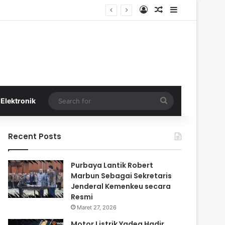
Log In
Random Article
Sidebar
Search
Elektronik
for
Recent Posts
Purbaya Lantik Robert
Marbun Sebagai Sekretaris
Jenderal Kemenkeu secara
Resmi
Maret 27, 2026
Motor Listrik Yadea Hadir