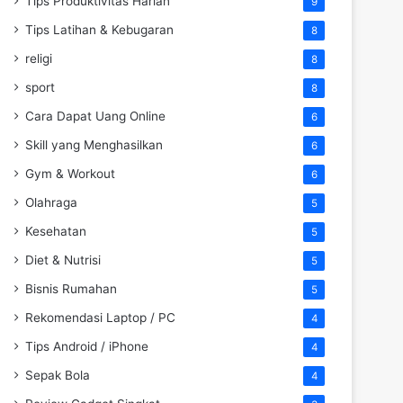
Tips Produktivitas Harian
9
Tips Latihan & Kebugaran
8
religi
8
sport
8
Cara Dapat Uang Online
6
Skill yang Menghasilkan
6
Gym & Workout
6
Olahraga
5
Kesehatan
5
Diet & Nutrisi
5
Bisnis Rumahan
5
Rekomendasi Laptop / PC
4
Tips Android / iPhone
4
Sepak Bola
4