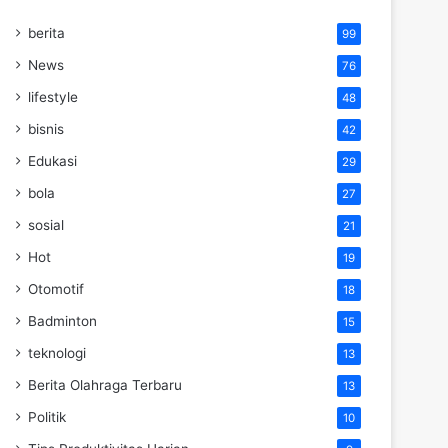
berita
99
News
76
lifestyle
48
bisnis
42
Edukasi
29
bola
27
sosial
21
Hot
19
Otomotif
18
Badminton
15
teknologi
13
Berita Olahraga Terbaru
13
Politik
10