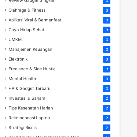
Review Gadget Singkat
3
Olahraga & Fitness
3
Aplikasi Viral & Bermanfaat
3
Gaya Hidup Sehat
3
UMKM
3
Manajemen Keuangan
3
Elektronik
3
Freelance & Side Hustle
3
Mental Health
3
HP & Gadget Terbaru
3
Investasi & Saham
2
Tips Kesehatan Harian
2
Rekomendasi Laptop
2
Strategi Bisnis
2