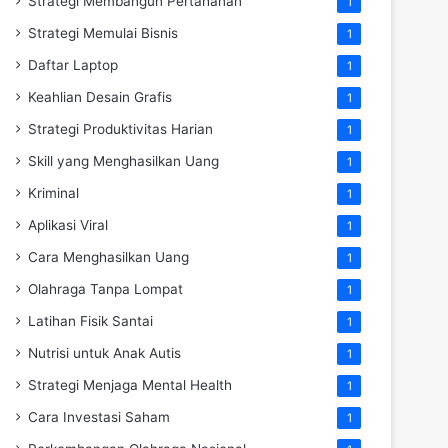
Strategi Membangun Pertahanan
1
Strategi Memulai Bisnis
1
Daftar Laptop
1
Keahlian Desain Grafis
1
Strategi Produktivitas Harian
1
Skill yang Menghasilkan Uang
1
Kriminal
1
Aplikasi Viral
1
Cara Menghasilkan Uang
1
Olahraga Tanpa Lompat
1
Latihan Fisik Santai
1
Nutrisi untuk Anak Autis
1
Strategi Menjaga Mental Health
1
Cara Investasi Saham
1