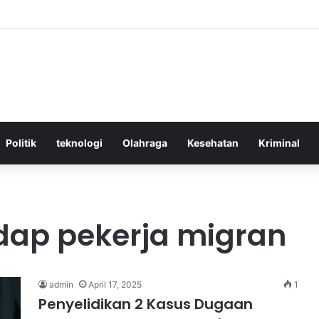
ktif Menggunakan Media Sosial untuk Menghemat Waktu Berharga Anda
Politik
teknologi
Olahraga
Kesehatan
Kriminal
dap pekerja migran
admin
April 17, 2025
1
Penyelidikan 2 Kasus Dugaan