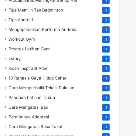
Produktivitas Meningkat Setiap Hari
1
Tips Memilih Tas Badminton
1
Tips Android
1
Mengoptimalkan Performa Android
1
Workout Gym
1
Progres Latihan Gym
1
vstory
1
Kisah Inspiratif Atlet
1
10 Rahasia Gaya Hidup Sehat
1
Cara Memperbaiki Teknik Pukulan
1
Panduan Latihan Tubuh
1
Cara Mengatasi Bau
1
Pentingnya Adaptasi
1
Cara Mengatasi Rasa Takut
1