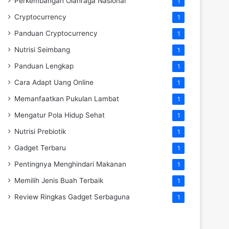
Perkembangan Olahraga Nasional
1
Cryptocurrency
1
Panduan Cryptocurrency
1
Nutrisi Seimbang
1
Panduan Lengkap
1
Cara Adapt Uang Online
1
Memanfaatkan Pukulan Lambat
1
Mengatur Pola Hidup Sehat
1
Nutrisi Prebiotik
1
Gadget Terbaru
1
Pentingnya Menghindari Makanan
1
Memilih Jenis Buah Terbaik
1
Review Ringkas Gadget Serbaguna
1