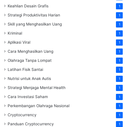
Keahlian Desain Grafis
1
Strategi Produktivitas Harian
1
Skill yang Menghasilkan Uang
1
Kriminal
1
Aplikasi Viral
1
Cara Menghasilkan Uang
1
Olahraga Tanpa Lompat
1
Latihan Fisik Santai
1
Nutrisi untuk Anak Autis
1
Strategi Menjaga Mental Health
1
Cara Investasi Saham
1
Perkembangan Olahraga Nasional
1
Cryptocurrency
1
Panduan Cryptocurrency
1