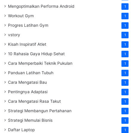
Mengoptimalkan Performa Android
1
Workout Gym
1
Progres Latihan Gym
1
vstory
1
Kisah Inspiratif Atlet
1
10 Rahasia Gaya Hidup Sehat
1
Cara Memperbaiki Teknik Pukulan
1
Panduan Latihan Tubuh
1
Cara Mengatasi Bau
1
Pentingnya Adaptasi
1
Cara Mengatasi Rasa Takut
1
Strategi Membangun Pertahanan
1
Strategi Memulai Bisnis
1
Daftar Laptop
1