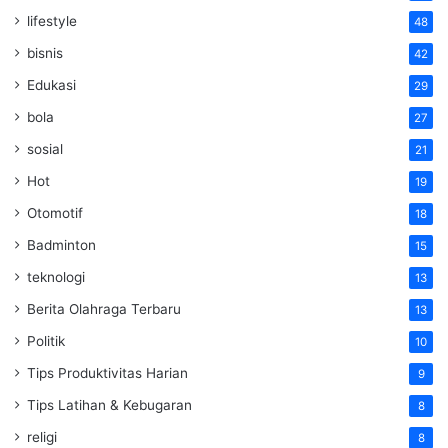
lifestyle
48
bisnis
42
Edukasi
29
bola
27
sosial
21
Hot
19
Otomotif
18
Badminton
15
teknologi
13
Berita Olahraga Terbaru
13
Politik
10
Tips Produktivitas Harian
9
Tips Latihan & Kebugaran
8
religi
8