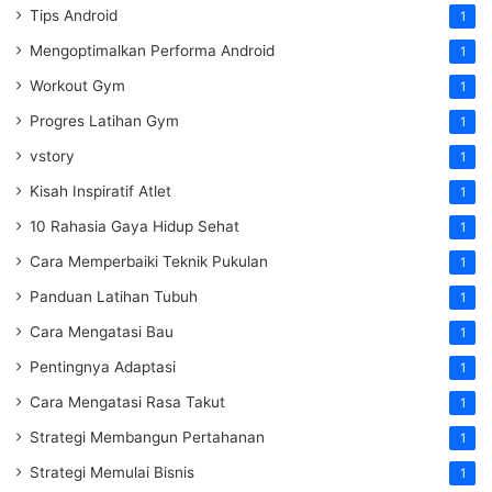
Tips Android
1
Mengoptimalkan Performa Android
1
Workout Gym
1
Progres Latihan Gym
1
vstory
1
Kisah Inspiratif Atlet
1
10 Rahasia Gaya Hidup Sehat
1
Cara Memperbaiki Teknik Pukulan
1
Panduan Latihan Tubuh
1
Cara Mengatasi Bau
1
Pentingnya Adaptasi
1
Cara Mengatasi Rasa Takut
1
Strategi Membangun Pertahanan
1
Strategi Memulai Bisnis
1