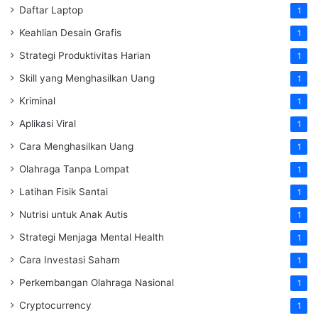
Daftar Laptop
1
Keahlian Desain Grafis
1
Strategi Produktivitas Harian
1
Skill yang Menghasilkan Uang
1
Kriminal
1
Aplikasi Viral
1
Cara Menghasilkan Uang
1
Olahraga Tanpa Lompat
1
Latihan Fisik Santai
1
Nutrisi untuk Anak Autis
1
Strategi Menjaga Mental Health
1
Cara Investasi Saham
1
Perkembangan Olahraga Nasional
1
Cryptocurrency
1