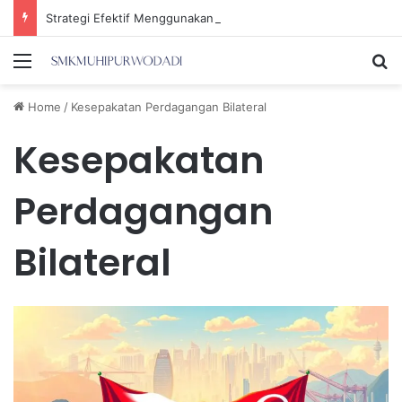
Strategi Efektif Menggunakan Media Sosial untuk Menghemat Waktu Berharga Anda
Menu
Se
Home
/
Kesepakatan Perdagangan Bilateral
Kesepakatan
Perdagangan
Bilateral