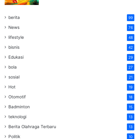
berita
99
News
76
lifestyle
48
bisnis
42
Edukasi
29
bola
27
sosial
21
Hot
19
Otomotif
18
Badminton
15
teknologi
13
Berita Olahraga Terbaru
13
Politik
10