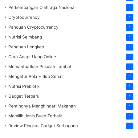
Perkembangan Olahraga Nasional
1
Cryptocurrency
1
Panduan Cryptocurrency
1
Nutrisi Seimbang
1
Panduan Lengkap
1
Cara Adapt Uang Online
1
Memanfaatkan Pukulan Lambat
1
Mengatur Pola Hidup Sehat
1
Nutrisi Prebiotik
1
Gadget Terbaru
1
Pentingnya Menghindari Makanan
1
Memilih Jenis Buah Terbaik
1
Review Ringkas Gadget Serbaguna
1