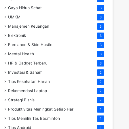
Gaya Hidup Sehat
3
UMKM
3
Manajemen Keuangan
3
Elektronik
3
Freelance & Side Hustle
3
Mental Health
3
HP & Gadget Terbaru
3
Investasi & Saham
2
Tips Kesehatan Harian
2
Rekomendasi Laptop
2
Strategi Bisnis
2
Produktivitas Meningkat Setiap Hari
1
Tips Memilih Tas Badminton
1
Tips Android
1