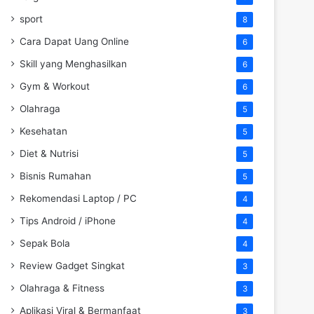
sport
8
Cara Dapat Uang Online
6
Skill yang Menghasilkan
6
Gym & Workout
6
Olahraga
5
Kesehatan
5
Diet & Nutrisi
5
Bisnis Rumahan
5
Rekomendasi Laptop / PC
4
Tips Android / iPhone
4
Sepak Bola
4
Review Gadget Singkat
3
Olahraga & Fitness
3
Aplikasi Viral & Bermanfaat
3