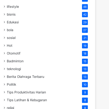
lifestyle
48
bisnis
42
Edukasi
29
bola
27
sosial
21
Hot
19
Otomotif
18
Badminton
15
teknologi
13
Berita Olahraga Terbaru
13
Politik
10
Tips Produktivitas Harian
9
Tips Latihan & Kebugaran
8
religi
8