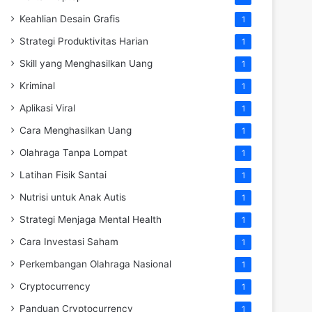
Keahlian Desain Grafis
1
Strategi Produktivitas Harian
1
Skill yang Menghasilkan Uang
1
Kriminal
1
Aplikasi Viral
1
Cara Menghasilkan Uang
1
Olahraga Tanpa Lompat
1
Latihan Fisik Santai
1
Nutrisi untuk Anak Autis
1
Strategi Menjaga Mental Health
1
Cara Investasi Saham
1
Perkembangan Olahraga Nasional
1
Cryptocurrency
1
Panduan Cryptocurrency
1