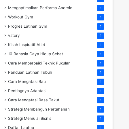
Mengoptimalkan Performa Android
1
Workout Gym
1
Progres Latihan Gym
1
vstory
1
Kisah Inspiratif Atlet
1
10 Rahasia Gaya Hidup Sehat
1
Cara Memperbaiki Teknik Pukulan
1
Panduan Latihan Tubuh
1
Cara Mengatasi Bau
1
Pentingnya Adaptasi
1
Cara Mengatasi Rasa Takut
1
Strategi Membangun Pertahanan
1
Strategi Memulai Bisnis
1
Daftar Laptop
1