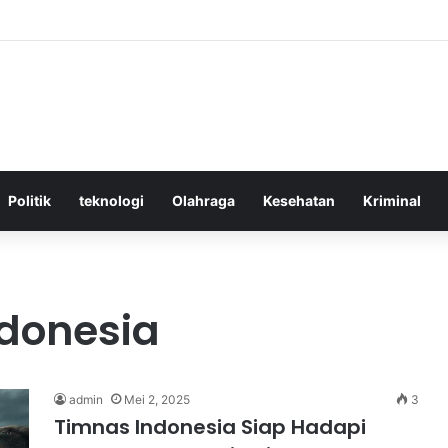
ktif Menggunakan Media Sosial untuk Menghemat Waktu Berharga Anda
Politik
teknologi
Olahraga
Kesehatan
Kriminal
ndonesia
admin
Mei 2, 2025
3
Timnas Indonesia Siap Hadapi