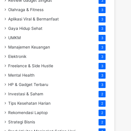
Review Gadget Singkat
3
Olahraga & Fitness
3
Aplikasi Viral & Bermanfaat
3
Gaya Hidup Sehat
3
UMKM
3
Manajemen Keuangan
3
Elektronik
3
Freelance & Side Hustle
3
Mental Health
3
HP & Gadget Terbaru
3
Investasi & Saham
2
Tips Kesehatan Harian
2
Rekomendasi Laptop
2
Strategi Bisnis
2