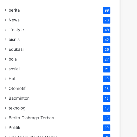
berita
99
News
76
lifestyle
48
bisnis
42
Edukasi
29
bola
27
sosial
21
Hot
19
Otomotif
18
Badminton
15
teknologi
13
Berita Olahraga Terbaru
13
Politik
10