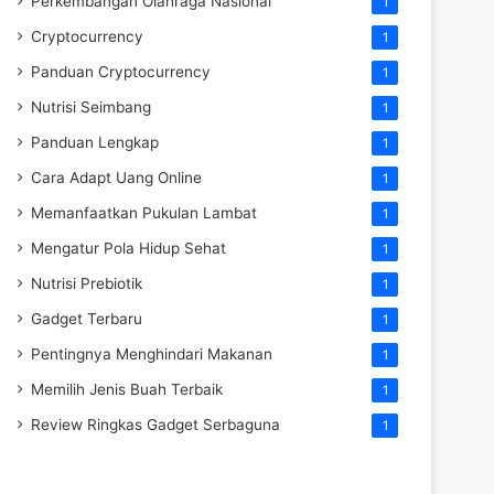
Perkembangan Olahraga Nasional
1
Cryptocurrency
1
Panduan Cryptocurrency
1
Nutrisi Seimbang
1
Panduan Lengkap
1
Cara Adapt Uang Online
1
Memanfaatkan Pukulan Lambat
1
Mengatur Pola Hidup Sehat
1
Nutrisi Prebiotik
1
Gadget Terbaru
1
Pentingnya Menghindari Makanan
1
Memilih Jenis Buah Terbaik
1
Review Ringkas Gadget Serbaguna
1