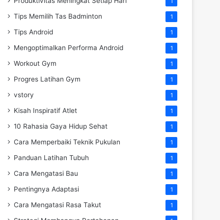
Produktivitas Meningkat Setiap Hari
1
Tips Memilih Tas Badminton
1
Tips Android
1
Mengoptimalkan Performa Android
1
Workout Gym
1
Progres Latihan Gym
1
vstory
1
Kisah Inspiratif Atlet
1
10 Rahasia Gaya Hidup Sehat
1
Cara Memperbaiki Teknik Pukulan
1
Panduan Latihan Tubuh
1
Cara Mengatasi Bau
1
Pentingnya Adaptasi
1
Cara Mengatasi Rasa Takut
1