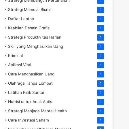
Strategi Membangun Pertahanan
1
Strategi Memulai Bisnis
1
Daftar Laptop
1
Keahlian Desain Grafis
1
Strategi Produktivitas Harian
1
Skill yang Menghasilkan Uang
1
Kriminal
1
Aplikasi Viral
1
Cara Menghasilkan Uang
1
Olahraga Tanpa Lompat
1
Latihan Fisik Santai
1
Nutrisi untuk Anak Autis
1
Strategi Menjaga Mental Health
1
Cara Investasi Saham
1