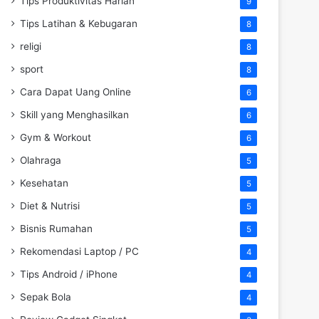
Tips Produktivitas Harian
9
Tips Latihan & Kebugaran
8
religi
8
sport
8
Cara Dapat Uang Online
6
Skill yang Menghasilkan
6
Gym & Workout
6
Olahraga
5
Kesehatan
5
Diet & Nutrisi
5
Bisnis Rumahan
5
Rekomendasi Laptop / PC
4
Tips Android / iPhone
4
Sepak Bola
4