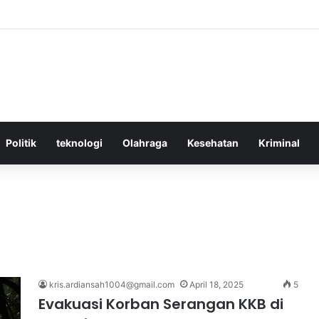
ektif Menggunakan Media Sosial untuk Menghemat Waktu Berharga And
Politik
teknologi
Olahraga
Kesehatan
Kriminal
kris.ardiansah1004@gmail.com
April 18, 2025
5
Evakuasi Korban Serangan KKB di