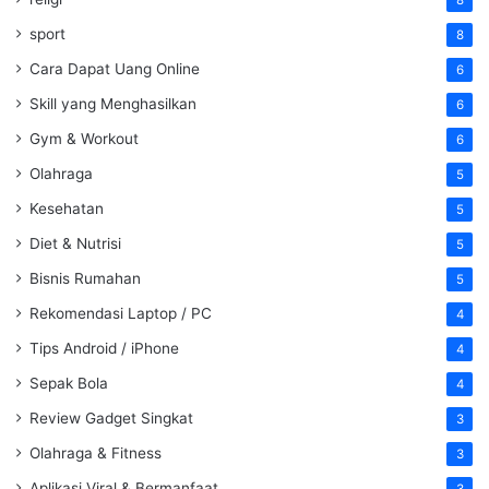
sport
8
Cara Dapat Uang Online
6
Skill yang Menghasilkan
6
Gym & Workout
6
Olahraga
5
Kesehatan
5
Diet & Nutrisi
5
Bisnis Rumahan
5
Rekomendasi Laptop / PC
4
Tips Android / iPhone
4
Sepak Bola
4
Review Gadget Singkat
3
Olahraga & Fitness
3
Aplikasi Viral & Bermanfaat
3