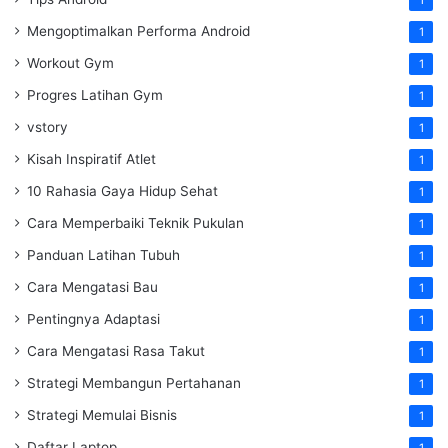
Mengoptimalkan Performa Android
1
Workout Gym
1
Progres Latihan Gym
1
vstory
1
Kisah Inspiratif Atlet
1
10 Rahasia Gaya Hidup Sehat
1
Cara Memperbaiki Teknik Pukulan
1
Panduan Latihan Tubuh
1
Cara Mengatasi Bau
1
Pentingnya Adaptasi
1
Cara Mengatasi Rasa Takut
1
Strategi Membangun Pertahanan
1
Strategi Memulai Bisnis
1
Daftar Laptop
1