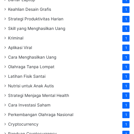
Keahlian Desain Grafis
1
Strategi Produktivitas Harian
1
Skill yang Menghasilkan Uang
1
Kriminal
1
Aplikasi Viral
1
Cara Menghasilkan Uang
1
Olahraga Tanpa Lompat
1
Latihan Fisik Santai
1
Nutrisi untuk Anak Autis
1
Strategi Menjaga Mental Health
1
Cara Investasi Saham
1
Perkembangan Olahraga Nasional
1
Cryptocurrency
1
Panduan Cryptocurrency
1