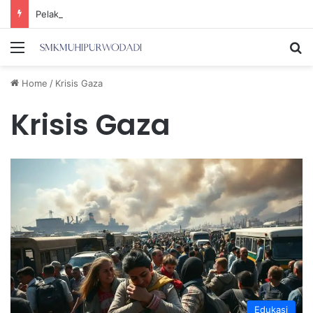
Pelaku Pemerasan Sahroni Mengaku Sebagai Kabiro Penindakan KPK
Menu
Se
Home
/
Krisis Gaza
Krisis Gaza
Edukasi