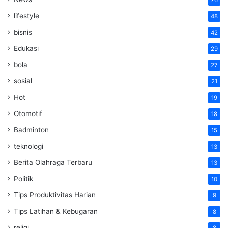
lifestyle
48
bisnis
42
Edukasi
29
bola
27
sosial
21
Hot
19
Otomotif
18
Badminton
15
teknologi
13
Berita Olahraga Terbaru
13
Politik
10
Tips Produktivitas Harian
9
Tips Latihan & Kebugaran
8
religi
8