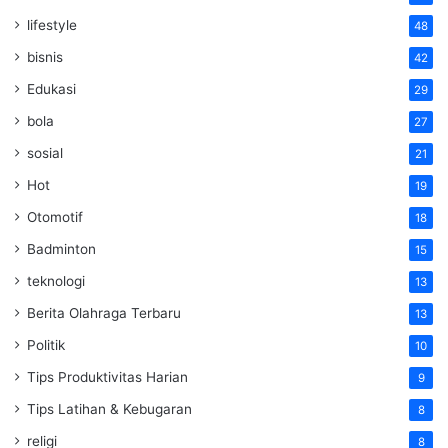
lifestyle
48
bisnis
42
Edukasi
29
bola
27
sosial
21
Hot
19
Otomotif
18
Badminton
15
teknologi
13
Berita Olahraga Terbaru
13
Politik
10
Tips Produktivitas Harian
9
Tips Latihan & Kebugaran
8
religi
8