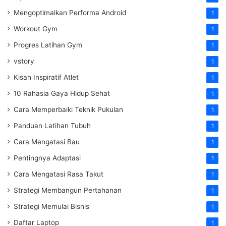
Mengoptimalkan Performa Android
1
Workout Gym
1
Progres Latihan Gym
1
vstory
1
Kisah Inspiratif Atlet
1
10 Rahasia Gaya Hidup Sehat
1
Cara Memperbaiki Teknik Pukulan
1
Panduan Latihan Tubuh
1
Cara Mengatasi Bau
1
Pentingnya Adaptasi
1
Cara Mengatasi Rasa Takut
1
Strategi Membangun Pertahanan
1
Strategi Memulai Bisnis
1
Daftar Laptop
1