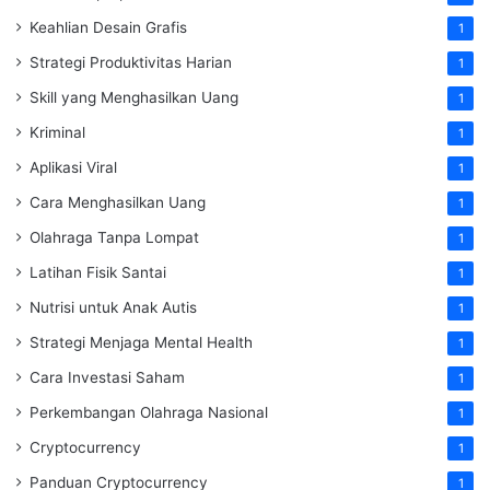
Keahlian Desain Grafis
1
Strategi Produktivitas Harian
1
Skill yang Menghasilkan Uang
1
Kriminal
1
Aplikasi Viral
1
Cara Menghasilkan Uang
1
Olahraga Tanpa Lompat
1
Latihan Fisik Santai
1
Nutrisi untuk Anak Autis
1
Strategi Menjaga Mental Health
1
Cara Investasi Saham
1
Perkembangan Olahraga Nasional
1
Cryptocurrency
1
Panduan Cryptocurrency
1