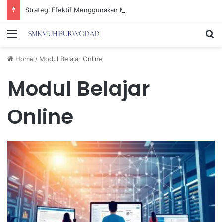
Strategi Efektif Menggunakan Media Sosial untuk Menghemat Waktu Berharga Anda
Menu
Se
Home
/
Modul Belajar Online
Modul Belajar
Online