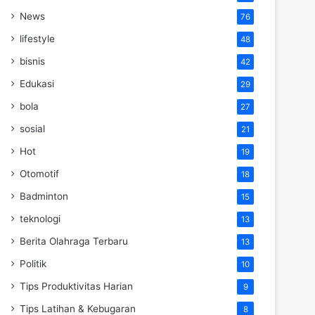
News
76
lifestyle
48
bisnis
42
Edukasi
29
bola
27
sosial
21
Hot
19
Otomotif
18
Badminton
15
teknologi
13
Berita Olahraga Terbaru
13
Politik
10
Tips Produktivitas Harian
9
Tips Latihan & Kebugaran
8