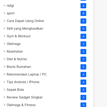
religi
8
sport
8
Cara Dapat Uang Online
6
Skill yang Menghasilkan
6
Gym & Workout
6
Olahraga
5
Kesehatan
5
Diet & Nutrisi
5
Bisnis Rumahan
5
Rekomendasi Laptop / PC
4
Tips Android / iPhone
4
Sepak Bola
4
Review Gadget Singkat
3
Olahraga & Fitness
3