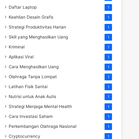
Daftar Laptop
1
Keahlian Desain Grafis
1
Strategi Produktivitas Harian
1
Skill yang Menghasilkan Uang
1
Kriminal
1
Aplikasi Viral
1
Cara Menghasilkan Uang
1
Olahraga Tanpa Lompat
1
Latihan Fisik Santai
1
Nutrisi untuk Anak Autis
1
Strategi Menjaga Mental Health
1
Cara Investasi Saham
1
Perkembangan Olahraga Nasional
1
Cryptocurrency
1