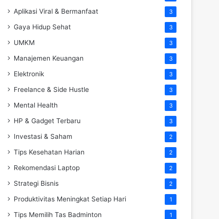
Aplikasi Viral & Bermanfaat
3
Gaya Hidup Sehat
3
UMKM
3
Manajemen Keuangan
3
Elektronik
3
Freelance & Side Hustle
3
Mental Health
3
HP & Gadget Terbaru
3
Investasi & Saham
2
Tips Kesehatan Harian
2
Rekomendasi Laptop
2
Strategi Bisnis
2
Produktivitas Meningkat Setiap Hari
1
Tips Memilih Tas Badminton
1