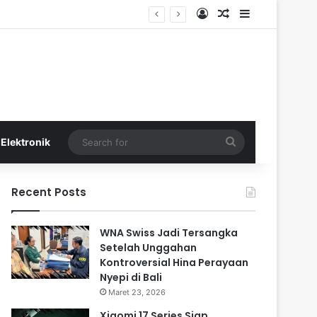
Log In
Random Article
Sidebar
Search
Elektronik
for
Recent Posts
WNA Swiss Jadi Tersangka
Setelah Unggahan
Kontroversial Hina Perayaan
Nyepi di Bali
Maret 23, 2026
Xiaomi 17 Series Siap