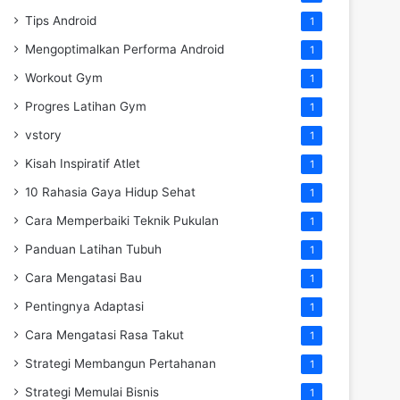
Tips Android
1
Mengoptimalkan Performa Android
1
Workout Gym
1
Progres Latihan Gym
1
vstory
1
Kisah Inspiratif Atlet
1
10 Rahasia Gaya Hidup Sehat
1
Cara Memperbaiki Teknik Pukulan
1
Panduan Latihan Tubuh
1
Cara Mengatasi Bau
1
Pentingnya Adaptasi
1
Cara Mengatasi Rasa Takut
1
Strategi Membangun Pertahanan
1
Strategi Memulai Bisnis
1