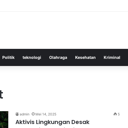
ktif Menggunakan Media Sosial untuk Menghemat Waktu Berharga Anda
Politik
teknologi
Olahraga
Kesehatan
Kriminal
t
admin
Mei 14, 2025
5
Aktivis Lingkungan Desak