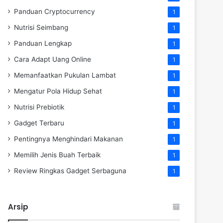
Panduan Cryptocurrency
1
Nutrisi Seimbang
1
Panduan Lengkap
1
Cara Adapt Uang Online
1
Memanfaatkan Pukulan Lambat
1
Mengatur Pola Hidup Sehat
1
Nutrisi Prebiotik
1
Gadget Terbaru
1
Pentingnya Menghindari Makanan
1
Memilih Jenis Buah Terbaik
1
Review Ringkas Gadget Serbaguna
1
Arsip