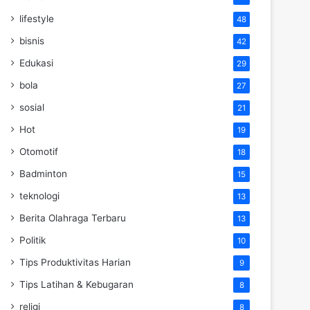
lifestyle
48
bisnis
42
Edukasi
29
bola
27
sosial
21
Hot
19
Otomotif
18
Badminton
15
teknologi
13
Berita Olahraga Terbaru
13
Politik
10
Tips Produktivitas Harian
9
Tips Latihan & Kebugaran
8
religi
8