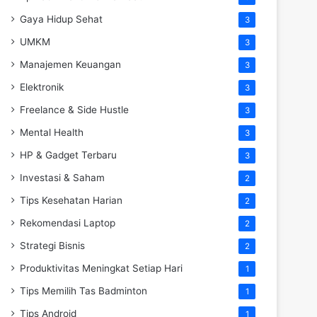
Gaya Hidup Sehat
3
UMKM
3
Manajemen Keuangan
3
Elektronik
3
Freelance & Side Hustle
3
Mental Health
3
HP & Gadget Terbaru
3
Investasi & Saham
2
Tips Kesehatan Harian
2
Rekomendasi Laptop
2
Strategi Bisnis
2
Produktivitas Meningkat Setiap Hari
1
Tips Memilih Tas Badminton
1
Tips Android
1