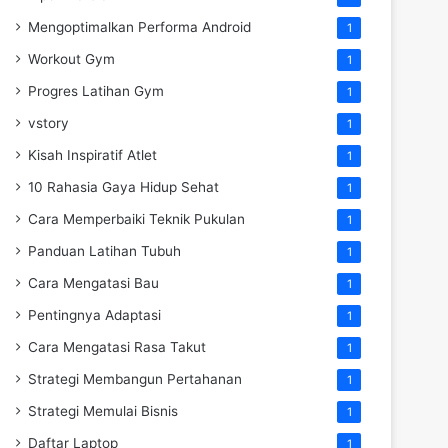
Mengoptimalkan Performa Android
1
Workout Gym
1
Progres Latihan Gym
1
vstory
1
Kisah Inspiratif Atlet
1
10 Rahasia Gaya Hidup Sehat
1
Cara Memperbaiki Teknik Pukulan
1
Panduan Latihan Tubuh
1
Cara Mengatasi Bau
1
Pentingnya Adaptasi
1
Cara Mengatasi Rasa Takut
1
Strategi Membangun Pertahanan
1
Strategi Memulai Bisnis
1
Daftar Laptop
1