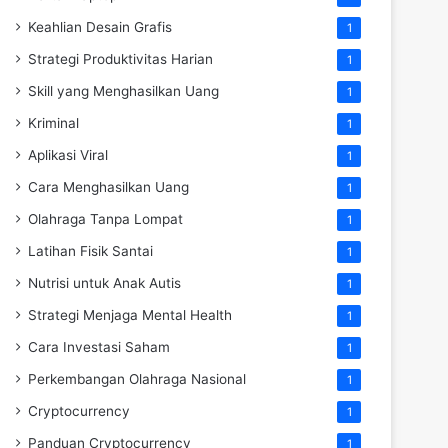
Keahlian Desain Grafis
1
Strategi Produktivitas Harian
1
Skill yang Menghasilkan Uang
1
Kriminal
1
Aplikasi Viral
1
Cara Menghasilkan Uang
1
Olahraga Tanpa Lompat
1
Latihan Fisik Santai
1
Nutrisi untuk Anak Autis
1
Strategi Menjaga Mental Health
1
Cara Investasi Saham
1
Perkembangan Olahraga Nasional
1
Cryptocurrency
1
Panduan Cryptocurrency
1