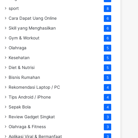
sport
8
Cara Dapat Uang Online
6
Skill yang Menghasilkan
6
Gym & Workout
6
Olahraga
5
Kesehatan
5
Diet & Nutrisi
5
Bisnis Rumahan
5
Rekomendasi Laptop / PC
4
Tips Android / iPhone
4
Sepak Bola
4
Review Gadget Singkat
3
Olahraga & Fitness
3
Aplikasi Viral & Bermanfaat
3