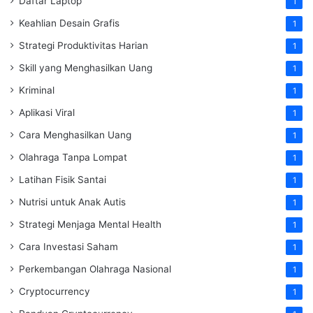
Daftar Laptop
1
Keahlian Desain Grafis
1
Strategi Produktivitas Harian
1
Skill yang Menghasilkan Uang
1
Kriminal
1
Aplikasi Viral
1
Cara Menghasilkan Uang
1
Olahraga Tanpa Lompat
1
Latihan Fisik Santai
1
Nutrisi untuk Anak Autis
1
Strategi Menjaga Mental Health
1
Cara Investasi Saham
1
Perkembangan Olahraga Nasional
1
Cryptocurrency
1