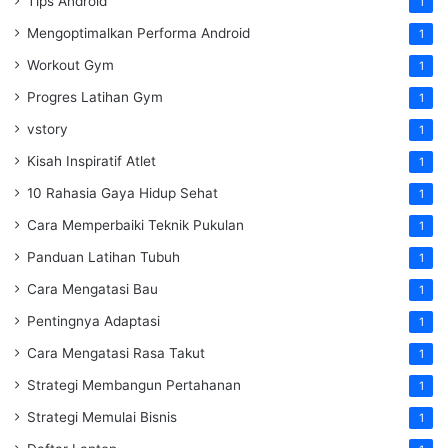
Tips Android
1
Mengoptimalkan Performa Android
1
Workout Gym
1
Progres Latihan Gym
1
vstory
1
Kisah Inspiratif Atlet
1
10 Rahasia Gaya Hidup Sehat
1
Cara Memperbaiki Teknik Pukulan
1
Panduan Latihan Tubuh
1
Cara Mengatasi Bau
1
Pentingnya Adaptasi
1
Cara Mengatasi Rasa Takut
1
Strategi Membangun Pertahanan
1
Strategi Memulai Bisnis
1