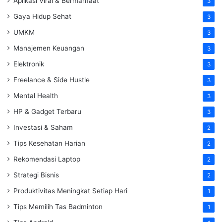
Aplikasi Viral & Bermanfaat
3
Gaya Hidup Sehat
3
UMKM
3
Manajemen Keuangan
3
Elektronik
3
Freelance & Side Hustle
3
Mental Health
3
HP & Gadget Terbaru
3
Investasi & Saham
2
Tips Kesehatan Harian
2
Rekomendasi Laptop
2
Strategi Bisnis
2
Produktivitas Meningkat Setiap Hari
1
Tips Memilih Tas Badminton
1