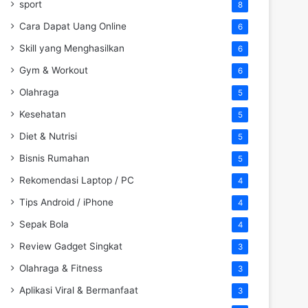
sport
8
Cara Dapat Uang Online
6
Skill yang Menghasilkan
6
Gym & Workout
6
Olahraga
5
Kesehatan
5
Diet & Nutrisi
5
Bisnis Rumahan
5
Rekomendasi Laptop / PC
4
Tips Android / iPhone
4
Sepak Bola
4
Review Gadget Singkat
3
Olahraga & Fitness
3
Aplikasi Viral & Bermanfaat
3