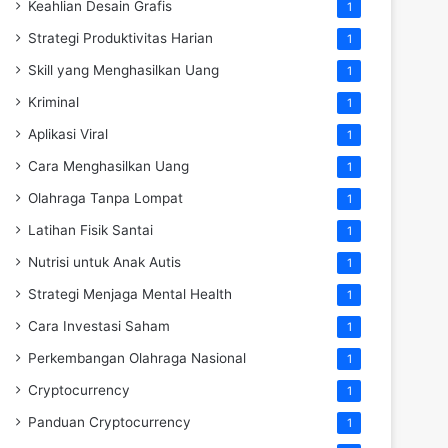
Keahlian Desain Grafis
1
Strategi Produktivitas Harian
1
Skill yang Menghasilkan Uang
1
Kriminal
1
Aplikasi Viral
1
Cara Menghasilkan Uang
1
Olahraga Tanpa Lompat
1
Latihan Fisik Santai
1
Nutrisi untuk Anak Autis
1
Strategi Menjaga Mental Health
1
Cara Investasi Saham
1
Perkembangan Olahraga Nasional
1
Cryptocurrency
1
Panduan Cryptocurrency
1