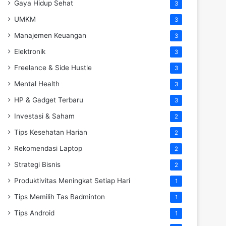
Gaya Hidup Sehat
3
UMKM
3
Manajemen Keuangan
3
Elektronik
3
Freelance & Side Hustle
3
Mental Health
3
HP & Gadget Terbaru
3
Investasi & Saham
2
Tips Kesehatan Harian
2
Rekomendasi Laptop
2
Strategi Bisnis
2
Produktivitas Meningkat Setiap Hari
1
Tips Memilih Tas Badminton
1
Tips Android
1