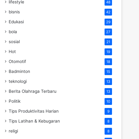
lifestyle
48
bisnis
42
Edukasi
29
bola
27
sosial
21
Hot
19
Otomotif
18
Badminton
15
teknologi
13
Berita Olahraga Terbaru
13
Politik
10
Tips Produktivitas Harian
9
Tips Latihan & Kebugaran
8
religi
8