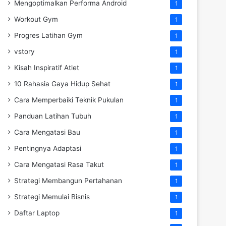
Mengoptimalkan Performa Android
1
Workout Gym
1
Progres Latihan Gym
1
vstory
1
Kisah Inspiratif Atlet
1
10 Rahasia Gaya Hidup Sehat
1
Cara Memperbaiki Teknik Pukulan
1
Panduan Latihan Tubuh
1
Cara Mengatasi Bau
1
Pentingnya Adaptasi
1
Cara Mengatasi Rasa Takut
1
Strategi Membangun Pertahanan
1
Strategi Memulai Bisnis
1
Daftar Laptop
1