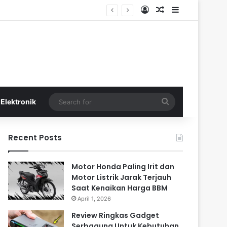
Log In
Random Article
Sidebar
Search
Elektronik
for
Recent Posts
Motor Honda Paling Irit dan
Motor Listrik Jarak Terjauh
Saat Kenaikan Harga BBM
April 1, 2026
Review Ringkas Gadget
Serbaguna Untuk Kebutuhan